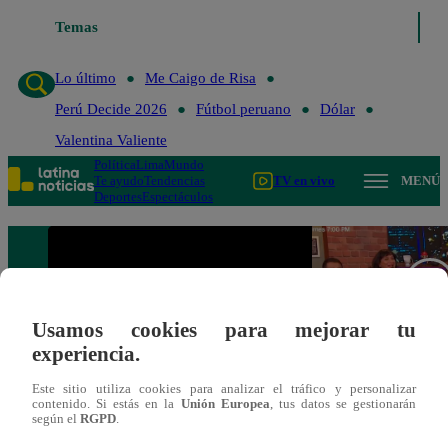
Temas
Lo último
Me Ca
Lo último
Me Caigo de Risa
Perú Decide 2026
Fútbol peruano
Dólar
Valentina Valiente
Política
Lima
Mundo
Te ayudo
Tendencias
TV en vivo
MENÚ
Deportes
Espectáculos
Usamos cookies para mejorar tu
experiencia.
Este sitio utiliza cookies para analizar el tráfico y personalizar
contenido. Si estás en la
Unión Europea
, tus datos se gestionarán
según el
RGPD
.