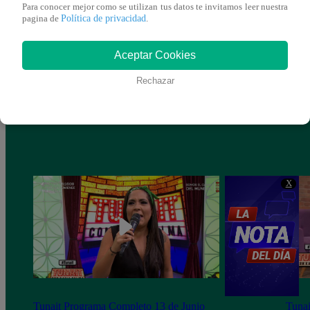
Para conocer mejor como se utilizan tus datos te invitamos leer nuestra
Política de privacidad
pagina de
.
Aceptar Cookies
Rechazar
X
Tunait Programa Completo 13 de Junio
Tunai