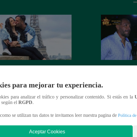
 Goñi demostró que ya no siente
Lo que no se vio d
por Fabio Agostini y le deja
Barboza y Jackso
ies para mejorar tu experiencia.
undente mensaje
ookies para analizar el tráfico y personalizar contenido. Si estás en la
n según el
RGPD
.
como se utilizan tus datos te invitamos leer nuestra pagina de
Política de
nteresar
Aceptar Cookies