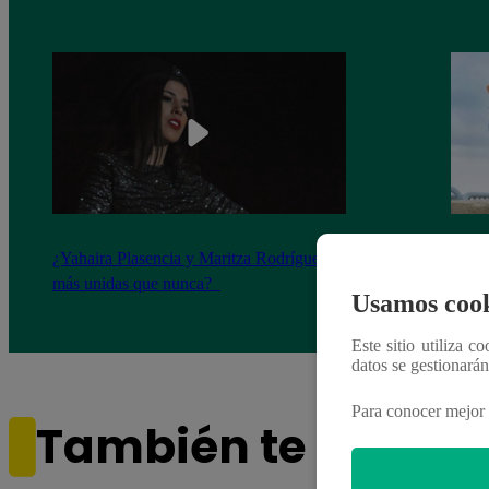
¿Yahaira Plasencia y Maritza Rodríguez
Mayra
más unidas que nunca?
nada 
Usamos cook
cont
Este sitio utiliza c
datos se gestionará
Para conocer mejor 
También te puede i