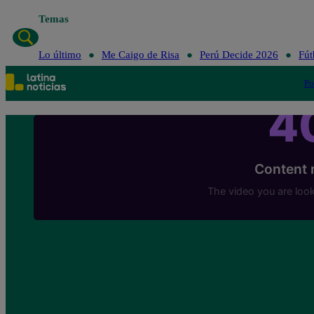
Temas
Lo último
Me Caigo de Risa
Perú Decide 2026
Fút
Po