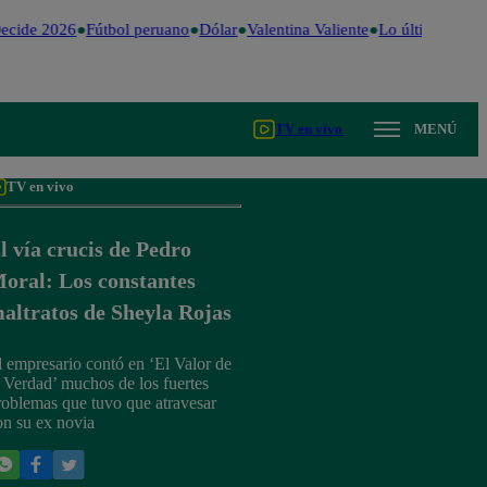
ecide 2026
Fútbol peruano
Dólar
Valentina Valiente
Lo último
Me Ca
TV en vivo
MENÚ
TV en vivo
l vía crucis de Pedro
oral: Los constantes
altratos de Sheyla Rojas
l empresario contó en ‘El Valor de
a Verdad’ muchos de los fuertes
roblemas que tuvo que atravesar
on su ex novia