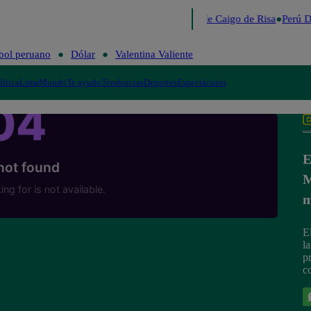
Lo último
Me Caigo de Risa
Perú D
bol peruano
Dólar
Valentina Valiente
lítica
Lima
Mundo
Te ayudo
Tendencias
Deportes
Espectáculos
E
M
m
E
l
p
c