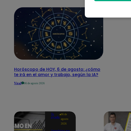
Horóscopo de HOY, 6 de agosto: ¿cómo
te irá en el amor y trabajo, según la IA?
Viral
06 de agosto 2026
Te
06 de
ayudo
agosto
2026
Temblor en