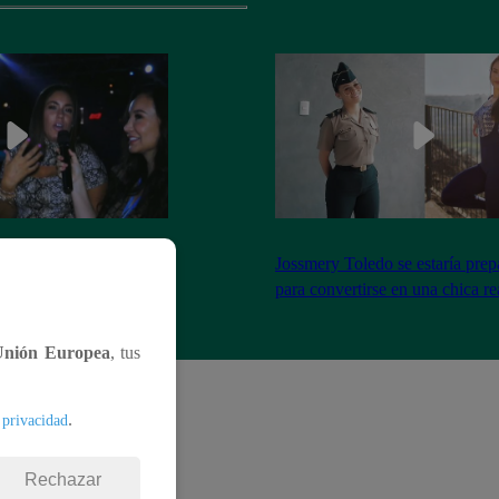
el encuentro entre Janet
Jossmery Toledo se estaría pre
n Mora
para convertirse en una chica re
Unión Europea
, tus
.
 privacidad
Rechazar