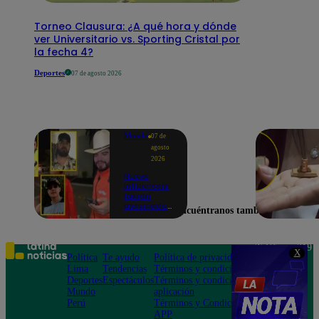
Torneo Clausura: ¿A qué hora y dónde
ver Universitario vs. Sporting Cristal por
la fecha 4?
Deportes
07 de agosto 2026
Mundo
07 de
agosto
2026
Nueve
influencers
fueron
asesinados
Encuéntranos también en
por la
guerra
interna en
el Cártel de
Teléfono: 219
X
Sinaloa
Política
Te ayudo
Política de privacidad
1000
Lima
Tendencias
Términos y condiciones
Av. San
Deportes
Espectáculos
Términos y condiciones
Felipe 968
Mundo
aplicación
Jesús María
Perú
Términos y Condiciones
APP