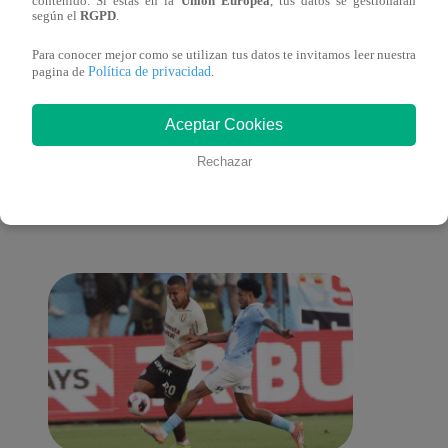
contenido. Si estás en la
Unión Europea
, tus datos se gestionarán
según el
RGPD
.
cont
Para conocer mejor como se utilizan tus datos te invitamos leer nuestra
Política de privacidad
pagina de
.
Aceptar Cookies
También te puede
Rechazar
interesar