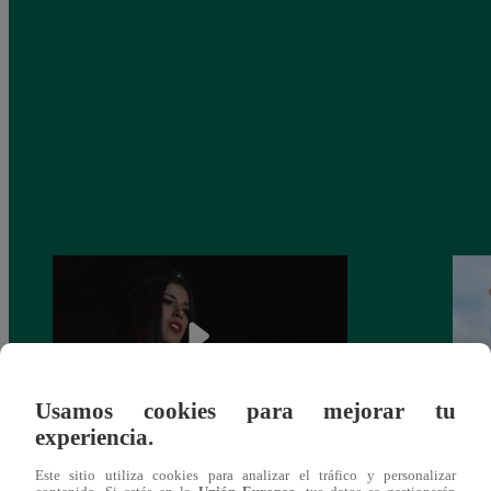
Usamos cookies para mejorar tu
experiencia.
¿Yahaira Plasencia y Maritza Rodríguez
Mayra
Este sitio utiliza cookies para analizar el tráfico y personalizar
más unidas que nunca?
nada 