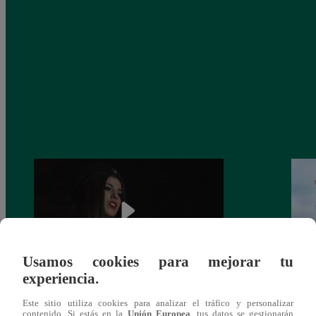
Usamos cookies para mejorar tu
experiencia.
¿Yahaira Plasencia y Maritza Rodríguez
Mayra
Este sitio utiliza cookies para analizar el tráfico y personalizar
más unidas que nunca?
nada 
contenido. Si estás en la
Unión Europea
, tus datos se gestionarán