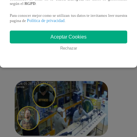
cont
según el
RGPD
.
Para conocer mejor como se utilizan tus datos te invitamos leer nuestra
Política de privacidad
pagina de
.
También te puede
Aceptar Cookies
Rechazar
interesar