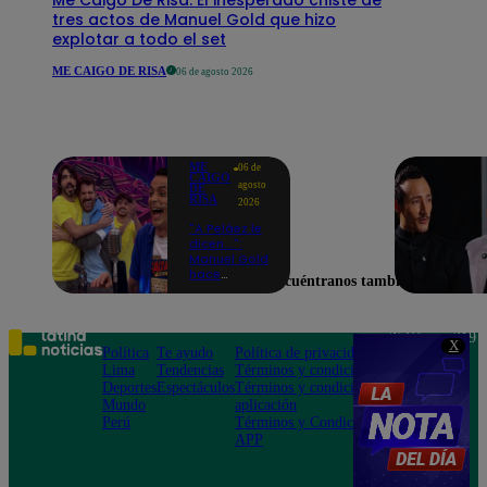
tres actos de Manuel Gold que hizo
explotar a todo el set
ME CAIGO DE RISA
06 de agosto 2026
ME
06 de
CAIGO
agosto
DE
RISA
2026
"A Peláez le
dicen...":
Manuel Gold
hace
Encuéntranos también en
explotar de
risa a Julio
Díaz antes
de contar el
Teléfono: 219
X
chiste
Política
Te ayudo
Política de privacidad
1000
Lima
Tendencias
Términos y condiciones
Av. San
Deportes
Espectáculos
Términos y condiciones
Felipe 968
Mundo
aplicación
Jesús María
Perú
Términos y Condiciones
APP