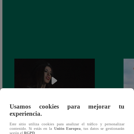
Usamos cookies para mejorar tu
experiencia.
¿Yahaira Plasencia y Maritza Rodríguez
Mayra
más unidas que nunca?
nada 
Este sitio utiliza cookies para analizar el tráfico y personalizar
cont
contenido. Si estás en la
Unión Europea
, tus datos se gestionarán
según el
RGPD
.