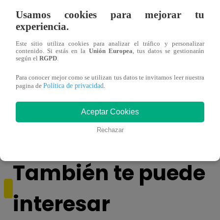
Usamos cookies para mejorar tu
experiencia.
Este sitio utiliza cookies para analizar el tráfico y personalizar
contenido. Si estás en la
Unión Europea
, tus datos se gestionarán
según el
RGPD
.
Para conocer mejor como se utilizan tus datos te invitamos leer nuestra
Política de privacidad
pagina de
.
¿Yahaira Plasencia y Maritza Rodríguez
Mayra
más unidas que nunca?
nada 
cont
Aceptar Cookies
Rechazar
También te puede
interesar