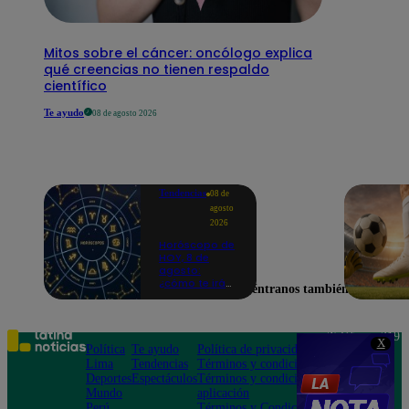
Mitos sobre el cáncer: oncólogo explica
qué creencias no tienen respaldo
científico
Te ayudo
08 de agosto 2026
Tendencias
08 de
agosto
2026
Horóscopo de
HOY, 8 de
agosto:
¿cómo te irá
Encuéntranos también en
en el amor y
trabajo, según
la IA?
Teléfono: 219
X
Política
Te ayudo
Política de privacidad
1000
Lima
Tendencias
Términos y condiciones
Av. San
Deportes
Espectáculos
Términos y condiciones
Felipe 968
Mundo
aplicación
Jesús María
Perú
Términos y Condiciones