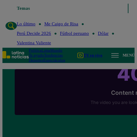
Temas
Lo último
Me Caigo de R
Lo último
Me Caigo de Risa
Perú Decide 2026
Fútbol peruano
Dólar
Valentina Valiente
Política
Lima
Mundo
Te ayudo
Tendencias
TV en vivo
MENÚ
Deportes
Espectáculos