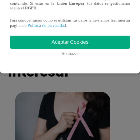
contenido. Si estás en la
Unión Europea
, tus datos se gestionarán
más unidas que nunca?
nada 
según el
RGPD
.
cont
Para conocer mejor como se utilizan tus datos te invitamos leer nuestra
Política de privacidad
pagina de
.
Aceptar Cookies
También te puede
Rechazar
interesar