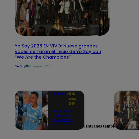
Yo Soy 2026 EN VIVO: Nueve grandes
voces cerraron el inicio de Yo Soy con
“We Are the Champions”
Yo Soy
08 de agosto 2026
Deportes
08 de
agosto
2026
Partidos y
tabla de
posiciones
del Torneo
Encuéntranos también en
Clausura EN
VIVO: así van
los equipos