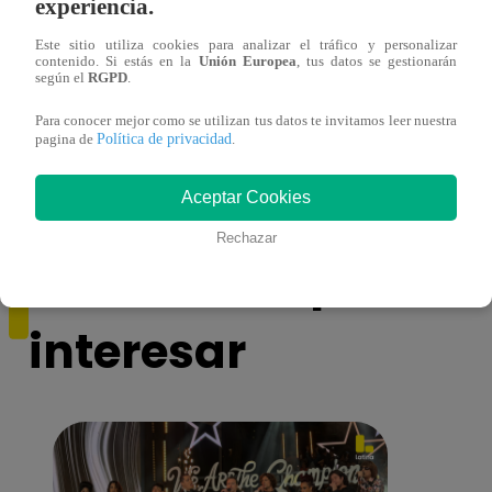
experiencia.
Este sitio utiliza cookies para analizar el tráfico y personalizar
contenido. Si estás en la
Unión Europea
, tus datos se gestionarán
según el
RGPD
.
Asesinan a comerciante ferretero dentro de
Joven
Para conocer mejor como se utilizan tus datos te invitamos leer nuestra
Política de privacidad
pagina de
.
galería en San Juan de Lurigancho
Victo
Aceptar Cookies
Rechazar
También te puede
interesar