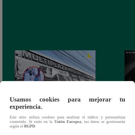
Usamos cookies para mejorar tu
experiencia.
Asesinan a comerciante ferretero dentro de
Joven
galería en San Juan de Lurigancho
Victo
Este sitio utiliza cookies para analizar el tráfico y personalizar
contenido. Si estás en la
Unión Europea
, tus datos se gestionarán
según el
RGPD
.