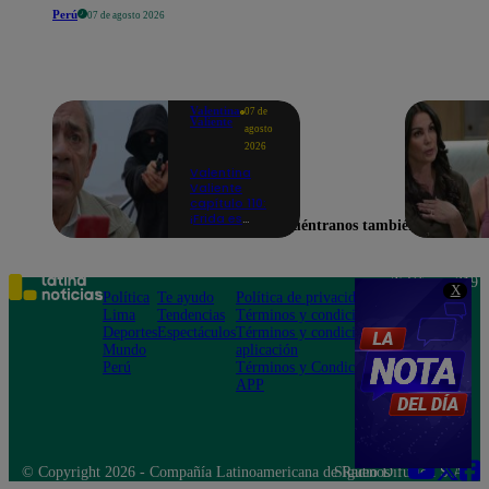
Perú
07 de agosto 2026
Valentina
07 de
Valiente
agosto
2026
Valentina
Valiente
capítulo 110:
¡Frida es
Encuéntranos también en
secuestrada
en presencia
de Edmundo!
Teléfono: 219
X
Política
Te ayudo
Política de privacidad
1000
Lima
Tendencias
Términos y condiciones
Av. San
Deportes
Espectáculos
Términos y condiciones
Felipe 968
Mundo
aplicación
Jesús María
Perú
Términos y Condiciones
APP
© Copyright 2026 - Compañía Latinoamericana de Radio Difusión S.A.
Síguenos