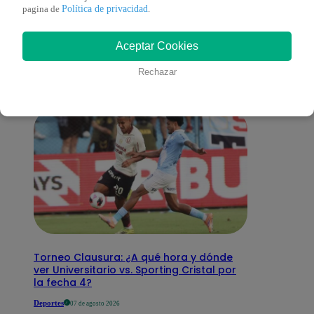
También te puede
Política de privacidad
pagina de
.
Aceptar Cookies
interesar
Rechazar
Torneo Clausura: ¿A qué hora y dónde
ver Universitario vs. Sporting Cristal por
la fecha 4?
Deportes
07 de agosto 2026