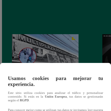
Usamos cookies para mejorar tu
Asesinan a comerciante ferretero dentro de
Joven
experiencia.
galería en San Juan de Lurigancho
Victo
Este sitio utiliza cookies para analizar el tráfico y personalizar
contenido. Si estás en la
Unión Europea
, tus datos se gestionarán
según el
RGPD
.
Para conocer mejor como se utilizan tus datos te invitamos leer nuestra