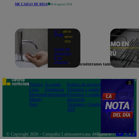
ME CAIGO DE RISA
08 de agosto 2026
Te
08 de
ayudo
agosto
2026
Corte de
agua hoy,
8 de
agosto:
Encuéntranos también en
horarios y
distritos
afectados
sin el
Teléfono: 219
X
servicio de
Política
Te ayudo
Política de privacidad
1000
Sedapal
Lima
Tendencias
Términos y condiciones
Av. San
Deportes
Espectáculos
Términos y condiciones
Felipe 968
Mundo
aplicación
Jesús María
Perú
Términos y Condiciones
APP
© Copyright 2026 - Compañía Latinoamericana de Radio Difusión S.A.
Síguenos