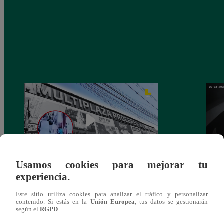
Usamos cookies para mejorar tu
experiencia.
Asesinan a comerciante ferretero dentro de
Joven
galería en San Juan de Lurigancho
Victo
Este sitio utiliza cookies para analizar el tráfico y personalizar
contenido. Si estás en la
Unión Europea
, tus datos se gestionarán
según el
RGPD
.