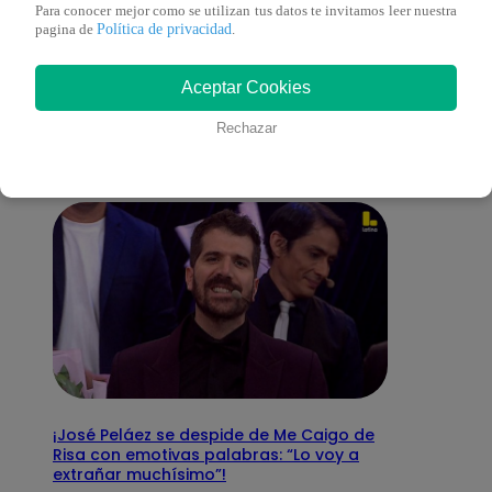
Para conocer mejor como se utilizan tus datos te invitamos leer nuestra
Política de privacidad
pagina de
.
También te puede
Aceptar Cookies
interesar
Rechazar
¡José Peláez se despide de Me Caigo de
Risa con emotivas palabras: “Lo voy a
extrañar muchísimo”!