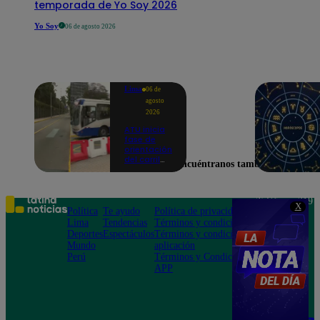
temporada de Yo Soy 2026
Yo Soy
06 de agosto 2026
Lima
06 de
agosto
2026
ATU inicia
fase de
orientación
del carril
Encuéntranos también en
exclusivo
para el
Corredor
Azul en la
Teléfono: 219
X
av.
Política
Te ayudo
Política de privacidad
1000
Arequipa |
Lima
Tendencias
Términos y condiciones
Av. San
VIDEO
Deportes
Espectáculos
Términos y condiciones
Felipe 968
Mundo
aplicación
Jesús María
Perú
Términos y Condiciones
APP