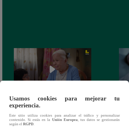
Usamos cookies para mejorar tu
Valentina Valiente capítulo 43: ¡Dolores
Valen
experiencia.
toma una difícil decisión por el futuro de
despi
sus nietos!
Este sitio utiliza cookies para analizar el tráfico y personalizar
contenido. Si estás en la
Unión Europea
, tus datos se gestionarán
según el
RGPD
.