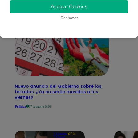
interesar
Aceptar Cookies
Rechazar
Nuevo anuncio del Gobierno sobre los
feriados: ¿Ya no serán movidos a los
viernes?
Política
07 de agosto 2026
Valentina
07 de
Valiente