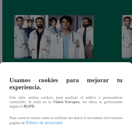
Dr. Milagro – ver capítulo 15 completo
Dr. M
(online y español)
(onli
Usamos cookies para mejorar tu
experiencia.
Este sitio utiliza cookies para analizar el tráfico y personalizar
contenido. Si estás en la
Unión Europea
, tus datos se gestionarán
según el
RGPD
.
También te puede
Para conocer mejor como se utilizan tus datos te invitamos leer nuestra
Política de privacidad
pagina de
.