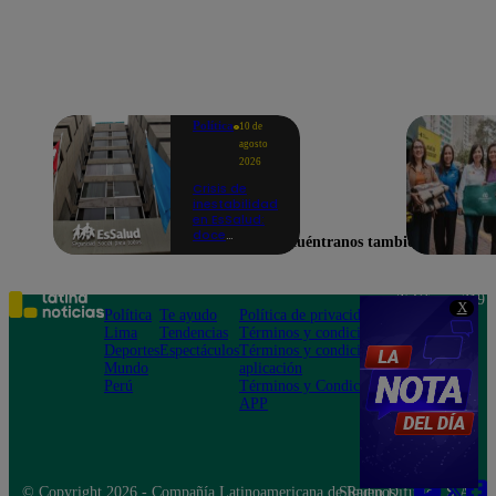
Política
10 de
agosto
2026
Crisis de
inestabilidad
en EsSalud:
doce
Encuéntranos también en
presidentes
ejecutivos en
los últimos
cinco años
Teléfono: 219
X
Política
Te ayudo
Política de privacidad
1000
Lima
Tendencias
Términos y condiciones
Av. San
Deportes
Espectáculos
Términos y condiciones
Felipe 968
Mundo
aplicación
Jesús María
Perú
Términos y Condiciones
APP
© Copyright 2026 - Compañía Latinoamericana de Radio Difusión S.A.
Síguenos