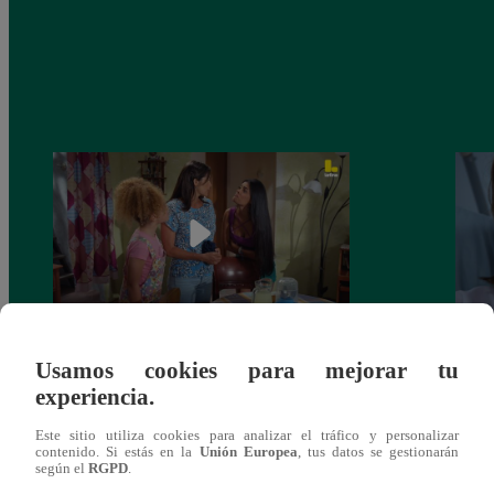
Valentina Valiente capítulo 44: Kathy y
Valen
Usamos cookies para mejorar tu
Jenny atan cabos sobre la relación entre
enfre
experiencia.
Elsa y Wilfredo!
abraz
Este sitio utiliza cookies para analizar el tráfico y personalizar
contenido. Si estás en la
Unión Europea
, tus datos se gestionarán
según el
RGPD
.