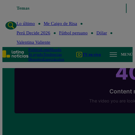
Temas
Lo último
Me Caigo de Risa
Lo último
Me Caigo de Risa
Perú Decide 2026
Fútbol peruano
Dólar
Valentina Valiente
Política
Lima
Mundo
Te ayudo
Tendencias
TV en vivo
MENÚ
Deportes
Espectáculos