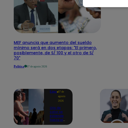
MEF anuncia que aumento del sueldo
mínimo será en dos etapas: "El primero,
posiblemente, de S/ 100 y el otro de S/
70"
Política
07 de agosto 2026
Lima
07 de
agosto
2026
Ola de
calor se
extiende
hasta el
lunes 10
de