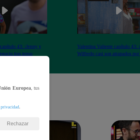
 capítulo 43: ¡Jenny y
Valentina Valiente capítulo 43: 
gocio tras tenso
Wilfredo casi son atrapados por
Unión Europea
, tus
.
 privacidad
Rechazar