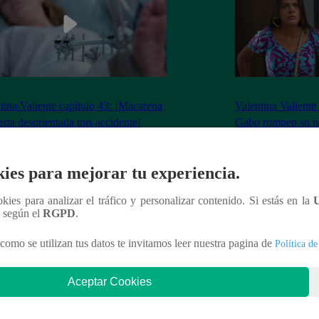
tina Valiente capítulo 43: ¡Macarena
Valentina Valiente
erta desorientada tras accidente!
Gabo rompen su ne
enfrentamiento!
ies para mejorar tu experiencia.
ookies para analizar el tráfico y personalizar contenido. Si estás en la
n según el
RGPD
.
nteresar
como se utilizan tus datos te invitamos leer nuestra pagina de
Política de
Aceptar Cookies