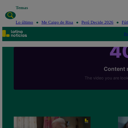
Temas
Lo último
Me Caigo de Risa
Perú Decide 2026
Fút
Po