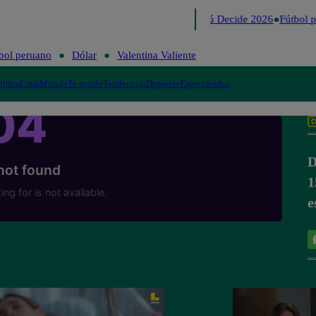
Lo último
Me Caigo de Risa
Perú Decide 2026
Fútbol p
bol peruano
Dólar
Valentina Valiente
lítica
Lima
Mundo
Te ayudo
Tendencias
Deportes
Espectáculos
D
1
e