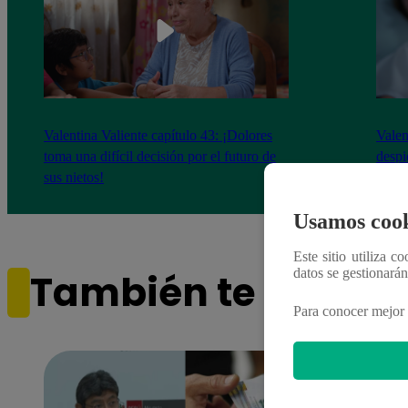
Valentina Valiente capítulo 43: ¡Dolores
Valen
toma una difícil decisión por el futuro de
despi
sus nietos!
Usamos cook
Este sitio utiliza c
datos se gestionará
También te puede i
Para conocer mejor 