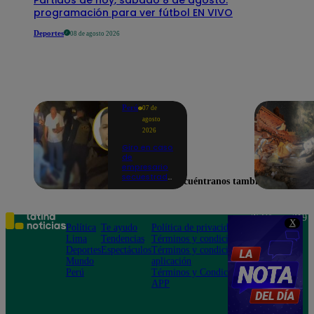
programación para ver fútbol EN VIVO
Deportes
08 de agosto 2026
Perú
07 de
agosto
2026
Giro en caso
de
empresario
secuestrado
Encuéntranos también en
y asesinado:
Habría sido
un ajuste de
cuentas
Teléfono: 219
X
Política
Te ayudo
Política de privacidad
1000
Lima
Tendencias
Términos y condiciones
Av. San
Deportes
Espectáculos
Términos y condiciones
Felipe 968
Mundo
aplicación
Jesús María
Perú
Términos y Condiciones
APP