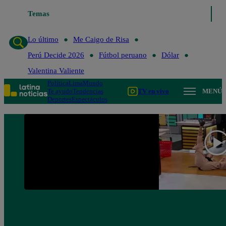
Temas
Lo último
Me Caigo de Risa
Perú Decide 20
Lo último
Me Caigo de Risa
Perú Decide 2026
Fútbol peruano
Dólar
Valentina Valiente
Política
Lima
Mundo
Te ayudo
Tendencias
TV en vivo
MENÚ
Deportes
Espectáculos