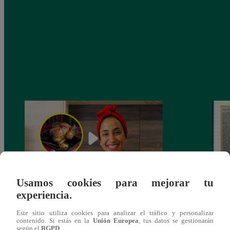
Usamos cookies para mejorar tu
experiencia.
¿Por qué Nelly Rossinelli se volvió viral
La ca
antes de Navidad?
conmo
Este sitio utiliza cookies para analizar el tráfico y personalizar
contenido. Si estás en la
Unión Europea
, tus datos se gestionarán
según el
RGPD
.