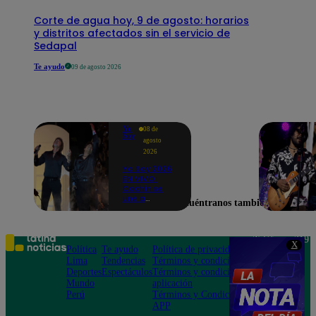
Corte de agua hoy, 9 de agosto: horarios
y distritos afectados sin el servicio de
Sedapal
Te ayudo
09 de agosto 2026
Yo
08 de
Soy
agosto
2026
Yo Soy 2026
EN VIVO:
Cachín se
une a
Encuéntranos también en
Raphael
para cantar
una
espectacular
Teléfono: 219
X
versión de
Política
Te ayudo
Política de privacidad
1000
“Amor mío”
Lima
Tendencias
Términos y condiciones
Av. San
Deportes
Espectáculos
Términos y condiciones
Felipe 968
Mundo
aplicación
Jesús María
Perú
Términos y Condiciones
APP