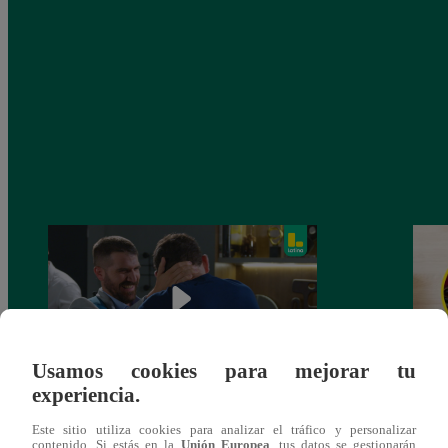
Usamos cookies para mejorar tu
experiencia.
José Peláez se suma a “Valentina Valiente”
¿Por 
Este sitio utiliza cookies para analizar el tráfico y personalizar
y revela por qué aceptó participar en la
antes
contenido. Si estás en la
Unión Europea
, tus datos se gestionarán