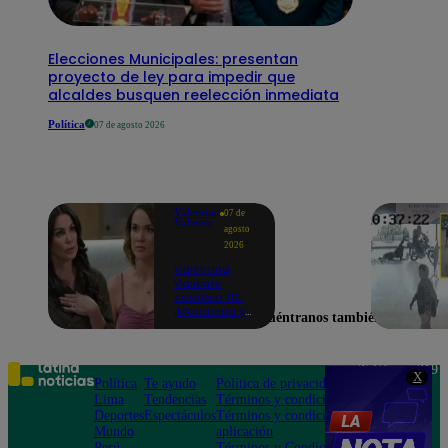
Elecciones Municipales: presentan
proyecto de ley para impedir que
alcaldes busquen reelección inmediata
Política
07 de agosto 2026
Valentina
07 de
Valiente
agosto
2026
Valentina
Valiente
capítulo 110:
¡Macarena ya
Encuéntranos también en
no quiere
involucrarse
en la
extorsión
Teléfono: 219
X
contra Frida y
Política
Te ayudo
Política de privacidad
1000
Rodrigo!
Lima
Tendencias
Términos y condiciones
Av. San
Deportes
Espectáculos
Términos y condiciones
Felipe 968
Mundo
aplicación
Jesús María
Perú
Términos y Condiciones