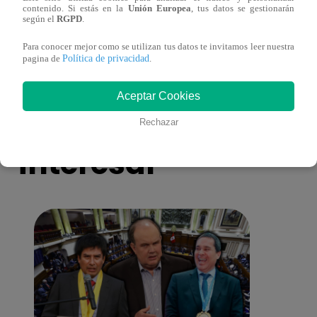
contenido. Si estás en la
Unión Europea
, tus datos se gestionarán
antes de Navidad?
conmo
según el
RGPD
.
Para conocer mejor como se utilizan tus datos te invitamos leer nuestra
Política de privacidad
pagina de
.
Aceptar Cookies
También te puede
Rechazar
interesar