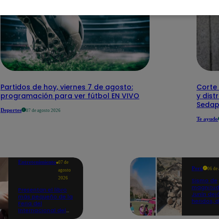
Partidos de hoy, viernes 7 de agosto:
Corte 
programación para ver fútbol EN VIVO
y dist
Sedap
Deportes
07 de agosto 2026
Te ayudo
Entretenimiento
07 de
Perú
06 de
agosto
2026
Sismo de
magnitud
Presentan el libro
Junín dej
más pequeño de la
heridos, 
Feria del
hogares 
Internacional del
propició
Libro de Lima: mide