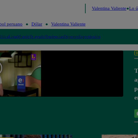
sa
Perú Decide 2026
Fútbol peruano
Dólar
Valentina Valiente
Lo úl
bol peruano
Dólar
Valentina Valiente
lítica
Lima
Mundo
Te ayudo
Tendencias
Deportes
Espectáculos
T
a
p
e