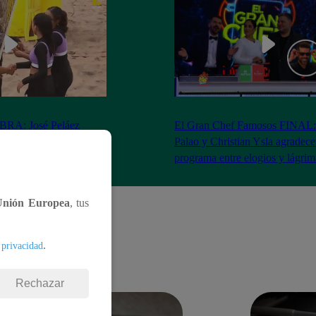
RA: José Peláez
El Gran Chef Famosos FINAL:
 se rapa tras la victoria
Palao y Christian Ysla agradece
AO
programa entre elogios y lágrim
Unión Europea
, tus
.
 privacidad
Rechazar