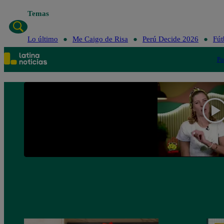
Temas
Lo último
Me Caigo de Ri
Lo último
Me Caigo de Risa
Perú Decide 2026
Fút
Po