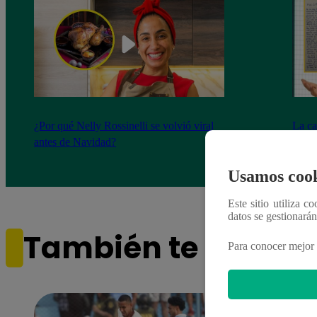
¿Por qué Nelly Rossinelli se volvió viral
La ca
antes de Navidad?
conmo
Usamos cook
Este sitio utiliza c
datos se gestionará
También te puede i
Para conocer mejor 