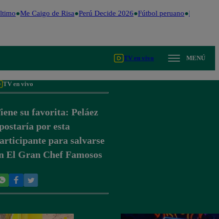
timo
Me Caigo de Risa
Perú Decide 2026
Fútbol peruano
Dólar
Vale
TV en vivo
MENÚ
TV en vivo
iene su favorita: Peláez
postaría por esta
articipante para salvarse
n El Gran Chef Famosos