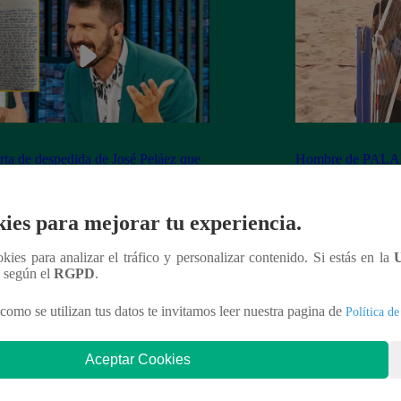
rta de despedida de José Peláez que
Hombre de PALAB
vió a los fans de “El Gran Chef”
cumple su apuesta y
de STEVE PAL
ies para mejorar tu experiencia.
ookies para analizar el tráfico y personalizar contenido. Si estás en la
n según el
RGPD
.
nteresar
como se utilizan tus datos te invitamos leer nuestra pagina de
Política de
Aceptar Cookies