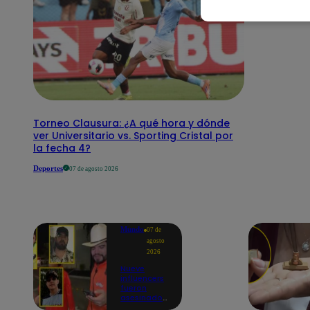
Torneo Clausura: ¿A qué hora y dónde
ver Universitario vs. Sporting Cristal por
la fecha 4?
Deportes
07 de agosto 2026
Mundo
07 de
agosto
2026
Nueve
influencers
fueron
asesinados
por la