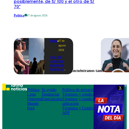
posiblemente, de S/ 100 y el otro de S/
70"
Política
07 de agosto 2026
Lima
07 de
agosto
2026
Ola de
calor se
extiende
hasta el
Encuéntranos también en
lunes 10
de
agosto en
Lima y
Teléfono: 219
X
otras 16
Política
Te ayudo
Política de privacidad
1000
regiones
Lima
Tendencias
Términos y condiciones
Av. San
Deportes
Espectáculos
Términos y condiciones
Felipe 968
Mundo
aplicación
Jesús María
Perú
Términos y Condiciones
APP