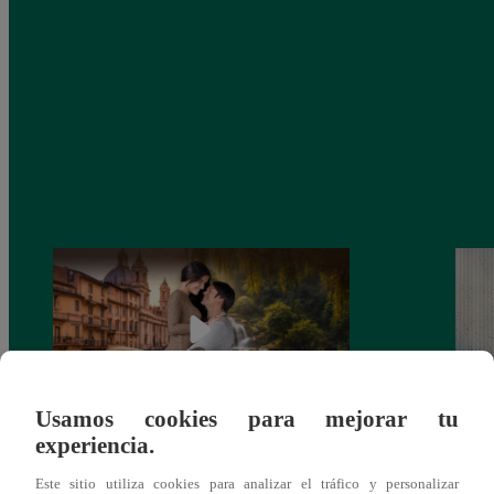
Usamos cookies para mejorar tu
experiencia.
Latina estrenará el 28 de abril “Mi vida
Dos e
eres tú”: una historia de cartas y amor que
capít
Este sitio utiliza cookies para analizar el tráfico y personalizar