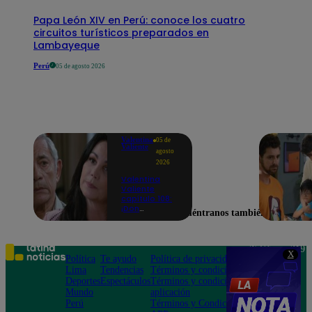
Papa León XIV en Perú: conoce los cuatro
circuitos turísticos preparados en
Lambayeque
Perú
05 de agosto 2026
Valentina
05 de
Valiente
agosto
2026
Valentina
Valiente
capítulo 108:
¡Don
Encuéntranos también en
Edmundo
empieza a
sospechar de
Frida tras
Teléfono: 219
X
descubrir una
Política
Te ayudo
Política de privacidad
1000
contradicción
Lima
Tendencias
Términos y condiciones
Av. San
en una
Deportes
Espectáculos
Términos y condiciones
Felipe 968
conversación!
Mundo
aplicación
Jesús María
Perú
Términos y Condiciones