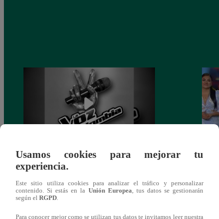
Usamos cookies para mejorar tu
Muere exparticipante de La Voz Colombia
La Vo
experiencia.
tras denunciar negligencia médica
2023
Este sitio utiliza cookies para analizar el tráfico y personalizar
contenido. Si estás en la
Unión Europea
, tus datos se gestionarán
según el
RGPD
.
Para conocer mejor como se utilizan tus datos te invitamos leer nuestra