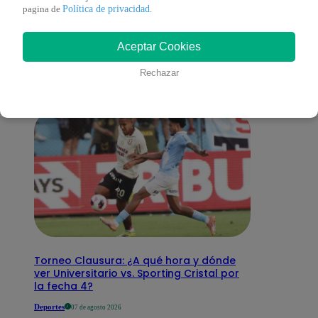
También te puede
Política de privacidad
pagina de
.
Aceptar Cookies
interesar
Rechazar
Torneo Clausura: ¿A qué hora y dónde
ver Universitario vs. Sporting Cristal por
la fecha 4?
Deportes
07 de agosto 2026