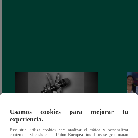
Usamos cookies para mejorar tu
experiencia.
Muere exparticipante de La Voz Colombia
La Vo
Este sitio utiliza cookies para analizar el tráfico y personalizar
contenido. Si estás en la
Unión Europea
, tus datos se gestionarán
tras denunciar negligencia médica
2023