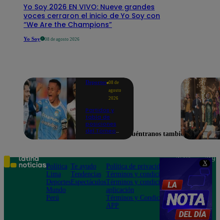
Yo Soy 2026 EN VIVO: Nueve grandes
voces cerraron el inicio de Yo Soy con
“We Are the Champions”
Yo Soy
08 de agosto 2026
Deportes
08 de
agosto
2026
Partidos y
tabla de
posiciones
del Torneo
Encuéntranos también en
Clausura EN
VIVO: así van
los equipos
en la fecha 4
Teléfono: 219
X
Política
Te ayudo
Política de privacidad
1000
Lima
Tendencias
Términos y condiciones
Av. San
Deportes
Espectáculos
Términos y condiciones
Felipe 968
Mundo
aplicación
Jesús María
Perú
Términos y Condiciones
APP