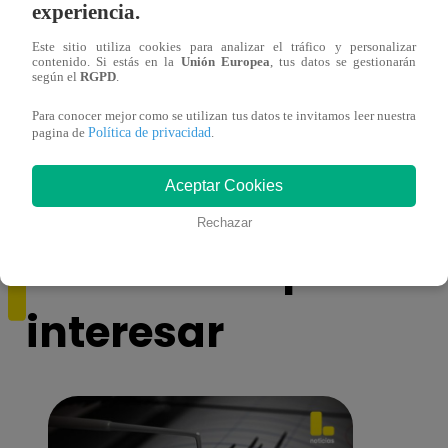
experiencia.
Este sitio utiliza cookies para analizar el tráfico y personalizar
contenido. Si estás en la
Unión Europea
, tus datos se gestionarán
según el
RGPD
.
Muere exparticipante de La Voz Colombia
Canta
Para conocer mejor como se utilizan tus datos te invitamos leer nuestra
tras denunciar negligencia médica
lo qu
Política de privacidad
pagina de
.
de ‘L
Aceptar Cookies
Rechazar
También te puede
interesar