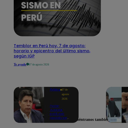
Temblor en Perú hoy, 7 de agosto:
horario y epicentro del último sismo,
según IGP
Te ayudo
07 de agosto 2026
Política
07 de
agosto
2026
Poder
Judicial
evaluará
pedido de
Encuéntranos también en
excarcelación
y nulidad de