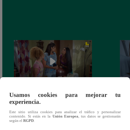
Usamos cookies para mejorar tu
Valentina Valiente capítulo 44: Kathy y
Valen
experiencia.
Jenny atan cabos sobre la relación entre
enfre
Elsa y Wilfredo!
abraz
Este sitio utiliza cookies para analizar el tráfico y personalizar
contenido. Si estás en la
Unión Europea
, tus datos se gestionarán
según el
RGPD
.