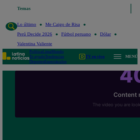
Temas
Lo último
Me Caigo de Risa
Perú Decide 202
Lo último
Me Caigo de Risa
Perú Decide 2026
Fútbol peruano
Dólar
Valentina Valiente
Política
Lima
Mundo
Te ayudo
Tendencias
TV en vivo
MENÚ
Deportes
Espectáculos