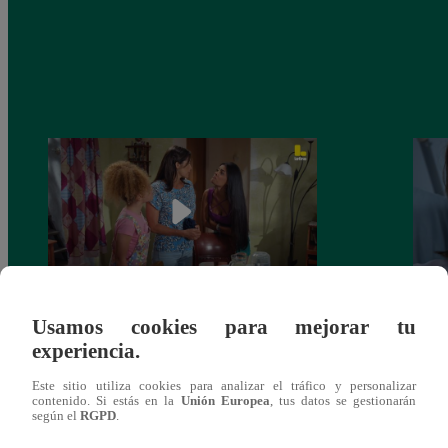
Usamos cookies para mejorar tu
Valentina Valiente capítulo 44: Kathy y
Valen
experiencia.
Jenny atan cabos sobre la relación entre
enfre
Elsa y Wilfredo!
abraz
Este sitio utiliza cookies para analizar el tráfico y personalizar
contenido. Si estás en la
Unión Europea
, tus datos se gestionarán
según el
RGPD
.