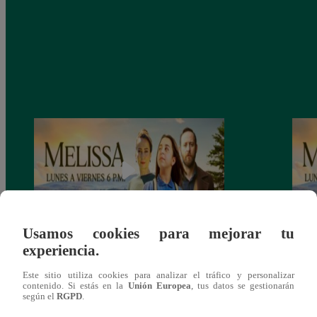
Usamos cookies para mejorar tu
experiencia.
Melissa, Jueves 12 de diciembre – ver
Melis
capítulo 100 completo (online y español)
capít
Este sitio utiliza cookies para analizar el tráfico y personalizar
contenido. Si estás en la
Unión Europea
, tus datos se gestionarán
según el
RGPD
.