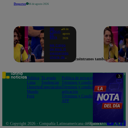
Deportes
06 de agosto 2026
ME
06 de
CAIGO
agosto
DE
RISA
2026
Me Caigo
De Risa: El
inesperado
chiste de
Encuéntranos también en
tres actos
de Manuel
Gold que
hizo
Teléfono: 219
X
explotar a
Política
Te ayudo
Política de privacidad
1000
todo el set
Lima
Tendencias
Términos y condiciones
Av. San
Deportes
Espectáculos
Términos y condiciones
Felipe 968
Mundo
aplicación
Jesús María
Perú
Términos y Condiciones
APP
© Copyright 2026 - Compañía Latinoamericana de Radio Difusión S.A.
Síguenos