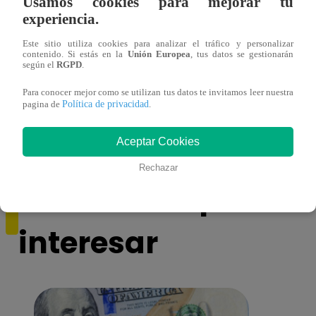
Usamos cookies para mejorar tu
experiencia.
Este sitio utiliza cookies para analizar el tráfico y personalizar
contenido. Si estás en la
Unión Europea
, tus datos se gestionarán
Sábados en Familia PROGRAMA
Ganar
según el
RGPD
.
COMPLETO: Sábado 13 de enero |
Escob
LATINA
Stewa
Para conocer mejor como se utilizan tus datos te invitamos leer nuestra
Política de privacidad
pagina de
.
final
Aceptar Cookies
Rechazar
También te puede
interesar