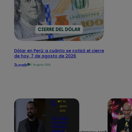
Dólar en Perú: a cuánto se cotizó el cierre
de hoy, 7 de agosto de 2026
Te ayudo
07 de agosto 2026
Yo
07 de
Soy
agosto
2026
"En Latina
me siento
como en
casa, lo