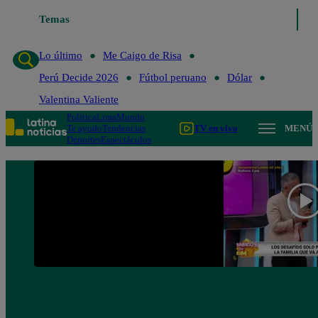
Lo último
Temas
Me Caigo de Risa
Perú Decide 2026
Fútbol peruano
Lo último
Me Caigo de Risa
Perú Decide 2026
Fútbol peruano
Dólar
Valentina Valiente
Política
Lima
Mundo
Te ayudo
Tendencias
TV en vivo
MENÚ
Deportes
Espectáculos