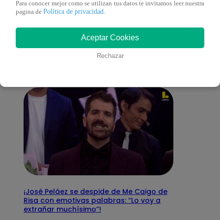
Para conocer mejor como se utilizan tus datos te invitamos leer nuestra
Política de privacidad
pagina de
.
También te puede
Aceptar Cookies
interesar
Rechazar
¡José Peláez se despide de Me Caigo de
Risa con emotivas palabras: “Lo voy a
extrañar muchísimo”!