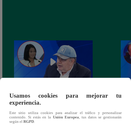
Usamos cookies para mejorar tu
Rafael López Aliaga a Keiko Fujimori:
Phill
experiencia.
“Acá no recibimos dinero de fuentes
presi
curiosas”
prime
Este sitio utiliza cookies para analizar el tráfico y personalizar
contenido. Si estás en la
Unión Europea
, tus datos se gestionarán
según el
RGPD
.