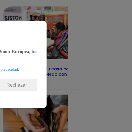
detalles
Unión Europea
, tus
Revisa con tu DNI si tu casa califica
.
 privacidad
como pobre, de acuerdo con el Sisfoh
Te ayudo
25 de mayo 2026
Rechazar