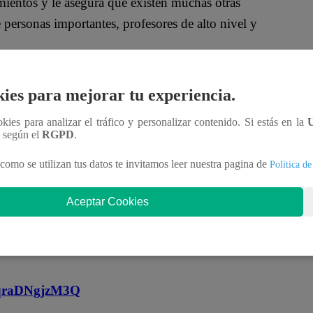
entos y le asegura que existen muchas otras
 personas importantes, profesores de alto nivel y
Don Edmundo le propone cumplir uno de sus
ies para mejorar tu experiencia.
el mundo de la mano.
ookies para analizar el tráfico y personalizar contenido. Si estás en la
 fortaleciendo cada vez más el vínculo entre
n según el
RGPD
.
das las oportunidades que ahora tiene frente a ella.
como se utilizan tus datos te invitamos leer nuestra pagina de
Política de
oficial!
Aceptar Cookies
nteractúa con los talentos, obtén datos inéditos y
MqraDNgjzM3Q