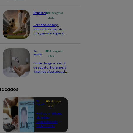
Deportes
08 de agosto
2026
Partidos de hoy,
sábado 8 de agosto:
programación para
ver fútbol EN VIVO
Te
08 de agosto
ayudo
2026
Corte de agua hoy, 8
de agosto: horarios y
distritos afectados sin
el servicio de Sedapal
tacados
Te
26 de mayo
ayudo
2025
Revisa si tienes
deudas
consultando
con tu DNI:
aquí los