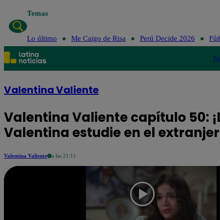
Temas
Lo último
Me Caigo de Risa
Perú Decide 2026
Fút
Po
Valentina Valiente
Valentina Valiente capítulo 50:
Valentina estudie en el extranjer
Valentina Valiente
a las 21:11