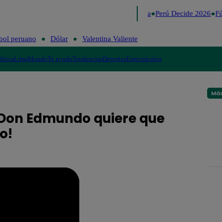
Lo último
Me Caigo de Risa
Perú Decide 2026
Fú
bol peruano
Dólar
Valentina Valiente
lítica
Lima
Mundo
Te ayudo
Tendencias
Deportes
Espectáculos
Más
 ¡Don Edmundo quiere que
o!