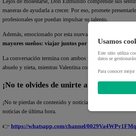
Lejos de molestarse, Don Edmundo comprende sus sentimi
maneras de ayudarla a crecer. Por eso, promete presentarle
profesionales que puedan impulsar su talento.
Además, emocionado por esta nueva etapa en sus vidas,
Usamos cook
mayores sueños: viajar juntos por Europa y conocer 
Este sitio utiliza c
La conversación termina con ambos felices y emocionados,
datos se gestionará
abuelo y nieta, mientras Valentina comienza a descubrir to
Para conocer mejor 
¡No te olvides de unirte a nuestro canal 
¡No te pierdas de contenido y noticias
EXCLUSIVAS
! I
noticias de última hora.
👉
https://whatsapp.com/channel/0029Va4WPy1F