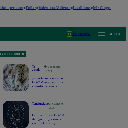
tbol peruano
Dólar
Valentina Valiente
Lo último
Me Caigo de Risa
P
TV en vivo
MENÚ
 vistos ahora
Te
08 de agosto
ayudo
2026
¿Cuánto está el dólar
HOY? Precio, compra
y venta para este
sábado 8 de agosto
Tendencias
08 de agosto
2026
Horóscopo de HOY, 8
de agosto: ¿cómo te
irá en el amor y
trabajo, según la IA?