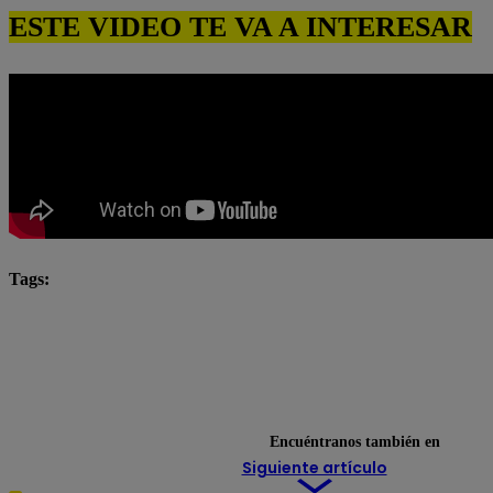
ESTE VIDEO TE VA A INTERESAR
Tags:
Katia Condos
Latina
latina novelas
Latina
Mariel Ocampo
Mayra Goñi
novela latina
novelas latina
Roberto Moll
Rodrigo Brand
Valentina Valiente
Encuéntranos también en
Siguiente artículo