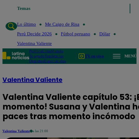
Temas
Lo último
Me Caigo de Risa
Pe
Lo último
Me Caigo de Risa
Perú Decide 2026
Fútbol peruano
Dólar
Valentina Valiente
Política
Lima
Mundo
Te ayudo
Tendencias
TV en vivo
MENÚ
Deportes
Espectáculos
Valentina Valiente
Valentina Valiente capítulo 53: 
momento! Susana y Valentina h
paces tras momento incómodo
Valentina Valiente
a las 21:00