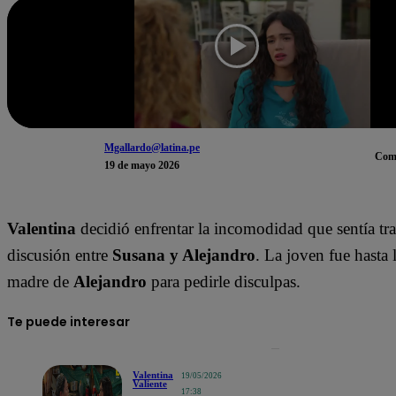
Mgallardo@latina.pe
Com
19 de mayo 2026
Valentina
decidió enfrentar la incomodidad que sentía tras
discusión entre
Susana y Alejandro
. La joven fue hasta l
madre de
Alejandro
para pedirle disculpas.
Te puede interesar
Valentina
19/05/2026
Valiente
17:38