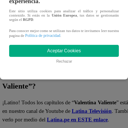
experiencia.
sincero que
Valentina
siente por
Alejandro.
Este sitio utiliza cookies para analizar el tráfico y personalizar
contenido. Si estás en la
Unión Europea
, tus datos se gestionarán
¡No te olvides de unirte a nuestro canal 
según el
RGPD
.
Para conocer mejor como se utilizan tus datos te invitamos leer nuestra
¡No te pierdas de contenido y noticias
EXCLUSIVAS
! I
Política de privacidad
pagina de
.
los talentos, obtén datos inéditos y noticias de última hora
Aceptar Cookies
👉
https://whatsapp.com/channel/0029Va4WPy1F
Rechazar
¿Dónde ver todos los capítulos de “Val
Valiente”?
¡Latino! Todos los capítulos de “
Valentina Valiente
” est
en nuestro canal de Youtube de
Latina Televisión
. Tamb
verlo por medio del
Latina.pe en ESTE enlace
.