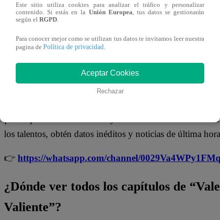
Este sitio utiliza cookies para analizar el tráfico y personalizar
perdió el control al sentirse traicionada por alguien en qu
contenido. Si estás en la
Unión Europea
, tus datos se gestionarán
según el
RGPD
.
confiado.
Para conocer mejor como se utilizan tus datos te invitamos leer nuestra
Política de privacidad
Don Edmundo, completamente decepcionado y confundid
pagina de
.
escándalo, decidió ponerle fin a la discusión de inmediato
Aceptar Cookies
¡No te olvides de unirte a nuestro canal 
Rechazar
¡No te pierdas de contenido y noticias
EXCLUSIVAS
! I
los talentos, obtén datos inéditos y noticias de última hora
👉
https://whatsapp.com/channel/0029Va4WPy1F
¿Dónde ver todos los capítulos de “Val
Valiente”?