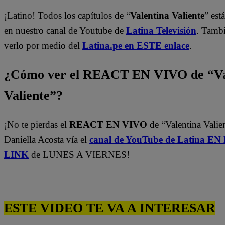
¡Latino! Todos los capítulos de “
Valentina Valiente
” est
en nuestro canal de Youtube de
Latina Televisión
. Tamb
verlo por medio del
Latina.pe en ESTE enlace
.
¿Cómo ver el REACT EN VIVO de “Va
Valiente”?
¡No te pierdas el
REACT EN VIVO
de “Valentina Valie
Daniella Acosta vía el
canal de YouTube de Latina E
LINK
de LUNES A VIERNES!
ESTE VIDEO TE VA A INTERESAR