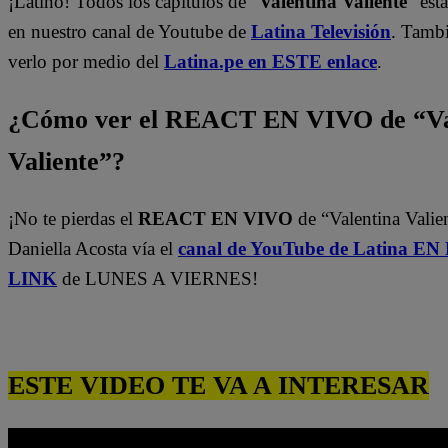
¡Latino! Todos los capítulos de “
Valentina Valiente
” est
en nuestro canal de Youtube de
Latina Televisión
. Tamb
verlo por medio del
Latina.pe en ESTE enlace
.
¿Cómo ver el REACT EN VIVO de “Va
Valiente”?
¡No te pierdas el
REACT EN VIVO
de “Valentina Valie
Daniella Acosta vía el
canal de YouTube de Latina E
LINK
de LUNES A VIERNES!
ESTE VIDEO TE VA A INTERESAR