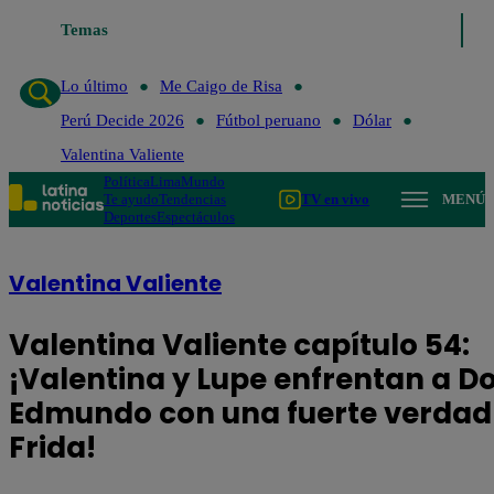
Temas
Lo último
Me Caigo de Risa
Perú Deci
Lo último
Me Caigo de Risa
Perú Decide 2026
Fútbol peruano
Dólar
Valentina Valiente
Política
Lima
Mundo
Te ayudo
Tendencias
TV en vivo
MENÚ
Deportes
Espectáculos
Valentina Valiente
Valentina Valiente capítulo 54:
¡Valentina y Lupe enfrentan a D
Edmundo con una fuerte verdad
Frida!