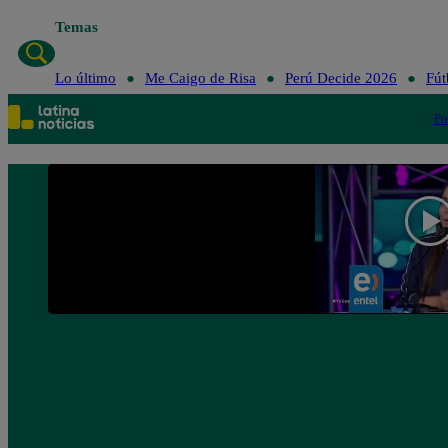
Temas
Lo ú
Lo último
Me Caigo de Risa
Perú Decide 2026
Fút
Po