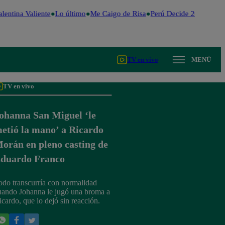
lentina Valiente
Lo último
Me Caigo de Risa
Perú Decide 2026
Fútbo
TV en vivo
MENÚ
TV en vivo
ohanna San Miguel ‘le
etió la mano’ a Ricardo
orán en pleno casting de
duardo Franco
odo transcurría con normalidad
uando Johanna le jugó una broma a
icardo, que lo dejó sin reacción.