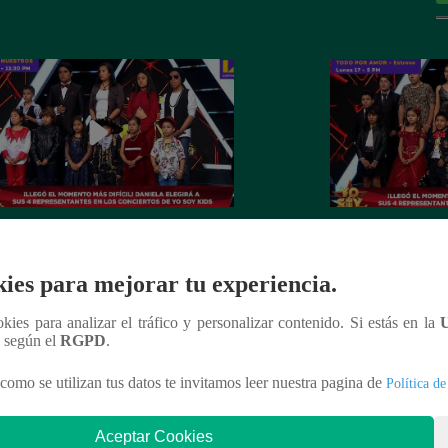
la Darcourt eligió a otros cuatro
Johanna San Miguel
dores que pasaron a la fase de
participantes que c
ies para mejorar tu experiencia.
ertos
conciertos
ookies para analizar el tráfico y personalizar contenido. Si estás en la
n según el
RGPD
.
como se utilizan tus datos te invitamos leer nuestra pagina de
Política de
nteresar
Aceptar Cookies