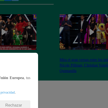
 eligió a cuatro
Mira el gran versus entre los im
lasificaron a los
Nicole Pillman, Christian Yaipé
Quintanilla
Unión Europea
, tus
.
 privacidad
Rechazar