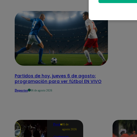
Partidos de hoy, jueves 6 de agosto:
programación para ver fútbol EN VIVO
Deportes
06 de agosto 2026
Perú
05 de
agosto 2026
Ordenan