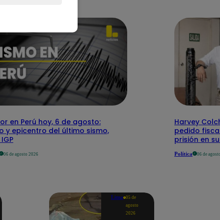
r en Perú hoy, 6 de agosto:
Harvey Colc
o y epicentro del último sismo,
pedido fisca
 IGP
prisión en s
Política
06 de agosto 2026
06 de agost
Lima
05 de
agosto
2026