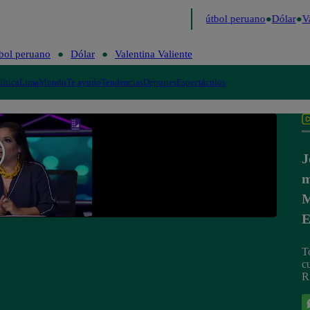
ltimo
Me Caigo de Risa
Perú Decide 2026
Fútbol peruano
Dólar
Va
bol peruano
Dólar
Valentina Valiente
lítica
Lima
Mundo
Te ayudo
Tendencias
Deportes
Espectáculos
J
m
M
E
T
c
R