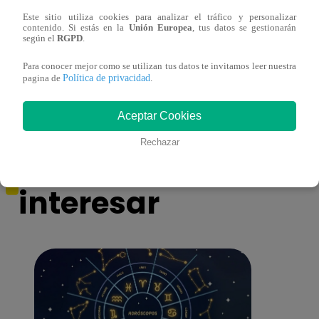
Este sitio utiliza cookies para analizar el tráfico y personalizar
contenido. Si estás en la
Unión Europea
, tus datos se gestionarán
Yo Soy GRANDES BATALLAS: ¡El
Yo 
según el
RGPD
.
Pájaro Gómez venció a Miguel Mateos y
rock 
Para conocer mejor como se utilizan tus datos te invitamos leer nuestra
mantuvo su silla de consagrado!
Migu
Política de privacidad
pagina de
.
Aceptar Cookies
Rechazar
También te puede
interesar