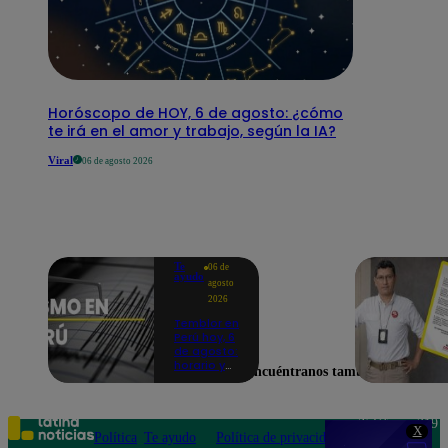
Horóscopo de HOY, 6 de agosto: ¿cómo
te irá en el amor y trabajo, según la IA?
Viral
06 de agosto 2026
Te
06 de
ayudo
agosto
2026
Temblor en
Perú hoy, 6
de agosto:
horario y
Encuéntranos también en
epicentro
del último
sismo,
según IGP
Teléfono: 219
X
Política
Te ayudo
Política de privacidad
1000