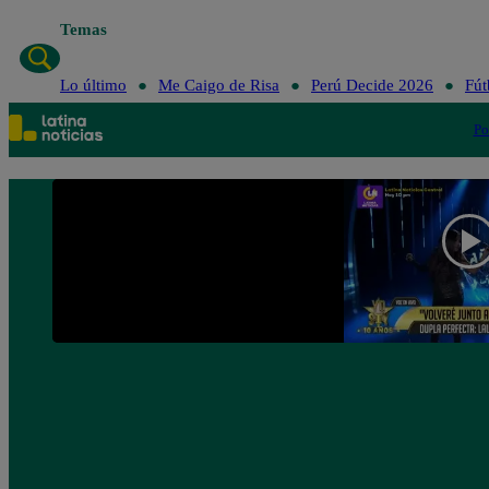
Temas
Lo último
Me Caigo de Risa
Perú Decide 2026
Fút
Po