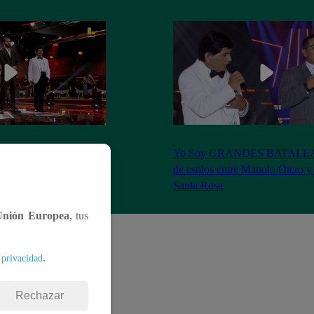
S BATALLAS: ¡La
Yo Soy GRANDES BATALLAS:
ilberto Santa Rosa ganó
de estilos entre Manolo Otero y
Santa Rosa
Unión Europea
, tus
.
 privacidad
Rechazar