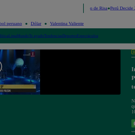
Lo último
Me Caigo de Risa
Perú Decide 
bol peruano
Dólar
Valentina Valiente
lítica
Lima
Mundo
Te ayudo
Tendencias
Deportes
Espectáculos
I
P
t
N
q
1