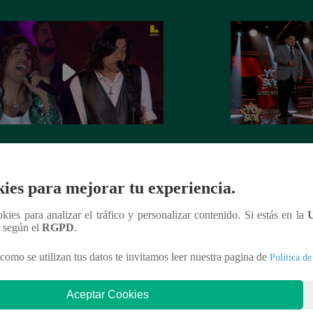
Soy GRANDES BATALLAS: El
Yo Soy GRANDE
tomó el escenario con el reto de
salsa se impuso! G
el Mateos
la batalla
ies para mejorar tu experiencia.
ookies para analizar el tráfico y personalizar contenido. Si estás en la
n según el
RGPD
.
como se utilizan tus datos te invitamos leer nuestra pagina de
Política de
nteresar
Aceptar Cookies