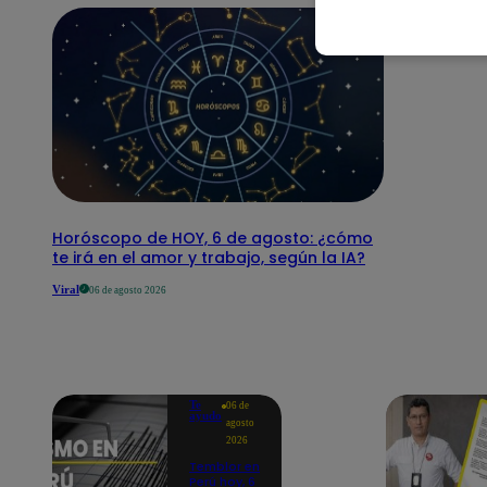
Horóscopo de HOY, 6 de agosto: ¿cómo
te irá en el amor y trabajo, según la IA?
Viral
06 de agosto 2026
Te
06 de
ayudo
agosto
2026
Temblor en
Perú hoy, 6