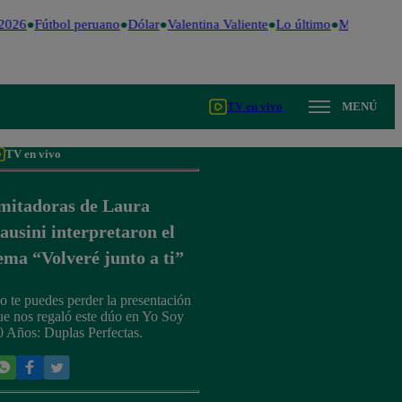
2026
Fútbol peruano
Dólar
Valentina Valiente
Lo último
Me Caigo de
TV en vivo
MENÚ
TV en vivo
mitadoras de Laura
ausini interpretaron el
ema “Volveré junto a ti”
o te puedes perder la presentación
ue nos regaló este dúo en Yo Soy
0 Años: Duplas Perfectas.