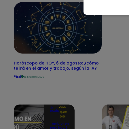
Horóscopo de HOY, 6 de agosto: ¿cómo
te irá en el amor y trabajo, según la IA?
Viral
06 de agosto 2026
Te
06 de
ayudo
agosto
2026
Temblor en
Perú hoy, 6