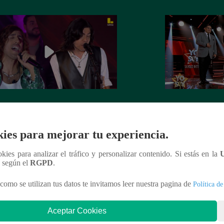
Soy GRANDES BATALLAS: El
Yo Soy GRANDE
tomó el escenario con el reto de
salsa se impuso! G
el Mateos
la batalla
ies para mejorar tu experiencia.
ookies para analizar el tráfico y personalizar contenido. Si estás en la
n según el
RGPD
.
como se utilizan tus datos te invitamos leer nuestra pagina de
Política de
nteresar
Aceptar Cookies