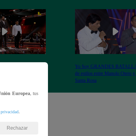
S BATALLAS: ¡La
Yo Soy GRANDES BATALLAS:
ilberto Santa Rosa ganó
de estilos entre Manolo Otero y
Santa Rosa
Unión Europea
, tus
.
 privacidad
Rechazar