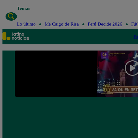
Temas
Lo último
Me Caigo de Risa
Perú Decide 2026
Fút
Po