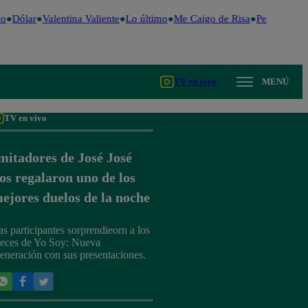
o
Dólar
Valentina Valiente
Lo último
Me Caigo de Risa
Perú Decide
TV en vivo
MENÚ
TV en vivo
mitadores de José José
os regalaron uno de los
ejores duelos de la noche
as participantes sorprendieorn a los
ueces de Yo Soy: Nueva
eneración con sus presentaciones.