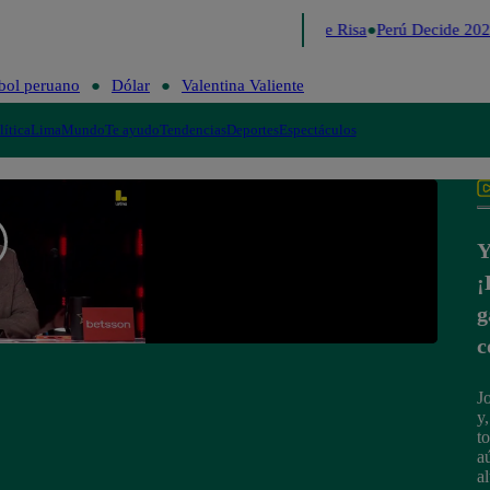
Lo último
Me Caigo de Risa
Perú Decide 202
bol peruano
Dólar
Valentina Valiente
lítica
Lima
Mundo
Te ayudo
Tendencias
Deportes
Espectáculos
Y
¡
g
c
J
y
t
a
a