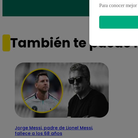
pendi
Para conocer mejor 
También te puede i
Jorge Messi, padre de Lionel Messi,
fallece a los 68 años