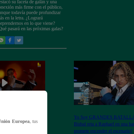
estacó su faceta de galán y una
onexión más firme con el público,
unque todavía puede profundizar
ás en la letra. ¿Logrará
orprendernos en lo que viene?
Qué pasará en las próximas galas?
ES BATALLAS:
Yo Soy GRANDES BATALLAS
Unión Europea
, tus
e a David Bisbal y
Bisbal reta a Raphael en una ba
de consagrado!
promete encender el escenario!