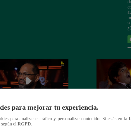
d
c
a
m
s
¿
ies para mejorar tu experiencia.
Soy GRANDES BATALLAS: ¡Andy
Yo Soy GRAND
ookies para analizar el tráfico y personalizar contenido. Si estás en la
ñez va con todo, pero Pedro Infante
¡Raphael se impon
n según el
RGPD
.
te tras nuevo duelo y decisión
defiende su silla 