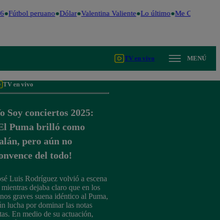
6
Fútbol peruano
Dólar
Valentina Valiente
Lo último
Me Caigo de Ri
TV en vivo
MENÚ
TV en vivo
o Soy conciertos 2025:
El Puma brilló como
alán, pero aún no
onvence del todo!
osé Luis Rodríguez volvió a escena
, mientras dejaba claro que en los
onos graves suena idéntico al Puma,
ún lucha por dominar las notas
ltas. En medio de su actuación,