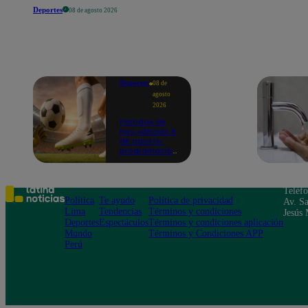
Deportes
08 de agosto 2026
Deportes
08 de
agosto
2026
Partidos de
hoy, sábado 8
de agosto:
programación
para ver
fútbol EN
VIVO
Teléf
Política
Te ayudo
Política de privacidad
Av. Sa
Lima
Tendencias
Términos y condiciones
Jesús 
Deportes
Espectáculos
Términos y condiciones aplicación
Mundo
Términos y Condiciones APP
Perú