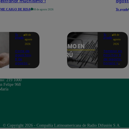
extrañar muchísimo”!
agost
ME CAIGO DE RISA
Te ayudo
08 de agosto 2026
Te
Te
08 de
08 de
ayudo
ayudo
agosto
agosto
2026
2026
Corte de
Temblor en
agua hoy,
Perú hoy, 8
8 de
de agosto:
agosto:
horario y
horarios y
epicentro
distritos
del último
afectados
sismo,
sin el
según IGP
ono: 219 1000
servicio de
n Felipe 968
Sedapal
María
© Copyright 2026 - Compañía Latinoamericana de Radio Difusión S.A.