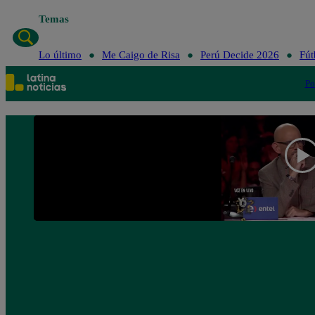
Temas
Lo último
Me Caigo de Risa
Perú Decide 2026
Fút
Po