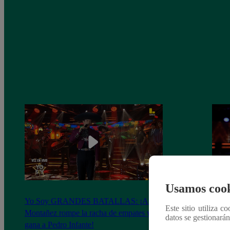
Usamos cook
Yo Soy GRANDES BATALLAS: ¡Andy
Yo 
Este sitio utiliza c
Montañez rompe la racha de empates y le
Monta
datos se gestionará
gana a Pedro Infante!
resis