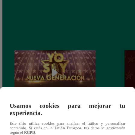
Usamos cookies para mejorar tu
Yo Soy: Nueva Generación – Gran Final
Yo So
experiencia.
– 14 de junio del 2021 – Programa
junio
completo
Este sitio utiliza cookies para analizar el tráfico y personalizar
contenido. Si estás en la
Unión Europea
, tus datos se gestionarán
según el
RGPD
.