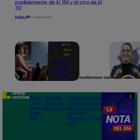
posiblemente, de S/ 100 y el otro de S/
70"
Política
07 de agosto 2026
Lima
07 de
agosto
2026
Ola de
calor se
extiende
hasta el
Encuéntranos también en
lunes 10
de
agosto en
Lima y
Teléfono: 219
X
otras 16
Política
Te ayudo
Política de privacidad
1000
regiones
Lima
Tendencias
Términos y condiciones
Av. San
Deportes
Espectáculos
Términos y condiciones
Felipe 968
Mundo
aplicación
Jesús María
Perú
Términos y Condiciones
APP