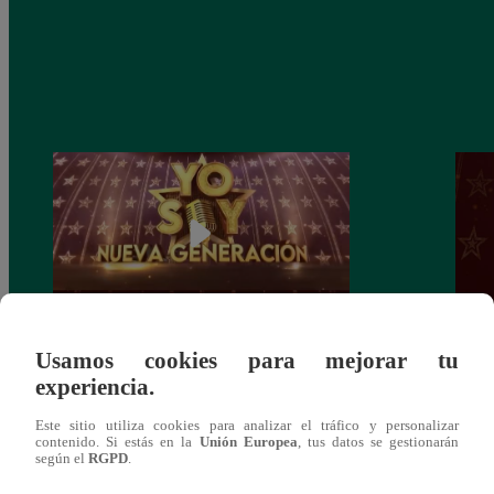
Usamos cookies para mejorar tu
Yo Soy: Nueva Generación – Gran Final
Yo So
experiencia.
– 14 de junio del 2021 – Programa
junio
completo
Este sitio utiliza cookies para analizar el tráfico y personalizar
contenido. Si estás en la
Unión Europea
, tus datos se gestionarán
según el
RGPD
.