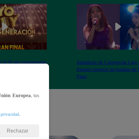
as 8:20 pm conoceremos
Imitadoras de Carmencita Lara 
Yo Soy: Nueva
Pausini cerraron las batallas de
Final
Unión Europea
, tus
.
 privacidad
Rechazar