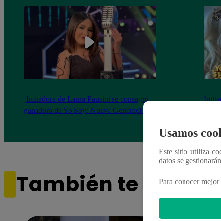
¡Imitadora de Laura Pausini se consagró
Imita
ganadora de Yo Soy: Nueva Generación!
“Beau
Usamos cook
Este sitio utiliza c
datos se gestionará
También te puede i
Para conocer mejor 