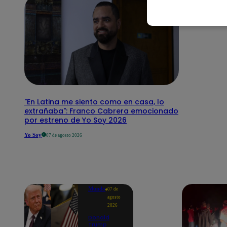
"En Latina me siento como en casa, lo
extrañaba": Franco Cabrera emocionado
por estreno de Yo Soy 2026
Yo Soy
07 de agosto 2026
Mundo
07 de
agosto
2026
Donald
Trump