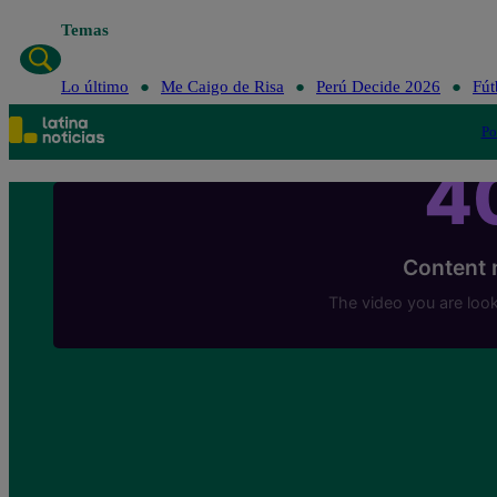
Temas
Lo último
Me Caigo de Risa
Perú Decide 2026
Fút
Po