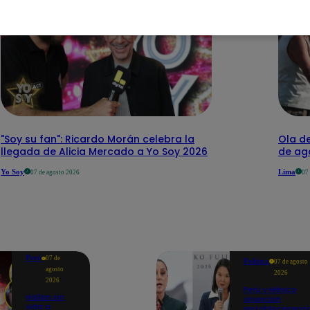
"Soy su fan": Ricardo Morán celebra la
Ola de
llegada de Alicia Mercado a Yo Soy 2026
de ago
Yo Soy
Lima
07 de agosto 2026
07
Perú
07 de
Política
07 de agosto
agosto
2026
2026
Perú y México
Hallan sin
anuncian
vida a
restablecimient