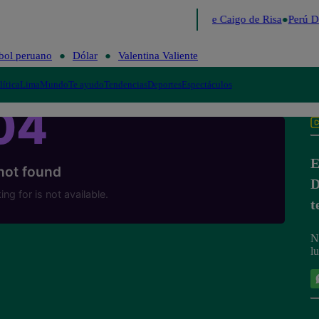
Lo último
Me Caigo de Risa
Perú D
bol peruano
Dólar
Valentina Valiente
lítica
Lima
Mundo
Te ayudo
Tendencias
Deportes
Espectáculos
E
D
t
N
l