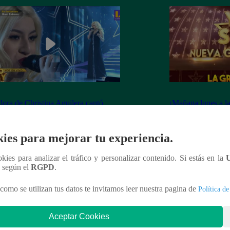
dora de Christina Aguilera cantó
¡Mañana lunes a l
tiful” en su concierto final
a la ganadora de 
Generación!
ies para mejorar tu experiencia.
ookies para analizar el tráfico y personalizar contenido. Si estás en la
n según el
RGPD
.
nteresar
como se utilizan tus datos te invitamos leer nuestra pagina de
Política de
Aceptar Cookies