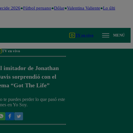
ecide 2026
Fútbol peruano
Dólar
Valentina Valiente
Lo último
Me Ca
TV en vivo
MENÚ
TV en vivo
l imitador de Jonathan
avis sorprendió con el
ema “Got The Life”
o te puedes perder lo que pasó este
unes en Yo Soy.