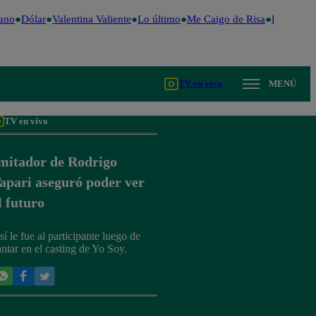
ano
Dólar
Valentina Valiente
Lo último
Me Caigo de Risa
Perú Deci
TV en vivo
MENÚ
TV en vivo
mitador de Rodrigo
apari aseguró poder ver
l futuro
sí le fue al participante luego de
antar en el casting de Yo Soy.