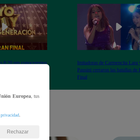
as 8:20 pm conoceremos
Imitadoras de Carmencita Lara 
Yo Soy: Nueva
Pausini cerraron las batallas de
Final
Unión Europea
, tus
.
 privacidad
Rechazar