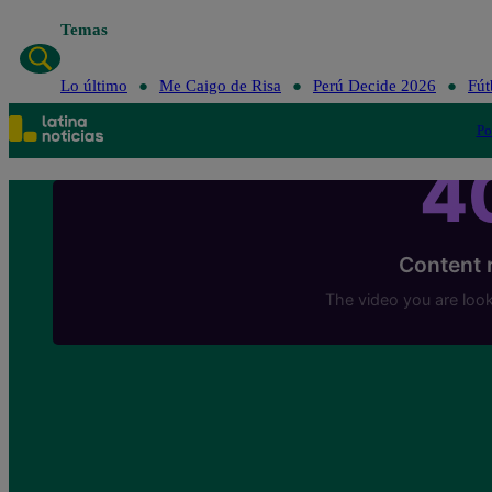
Temas
Lo último
Me Caigo de Risa
Perú Decide 2026
Fút
Po