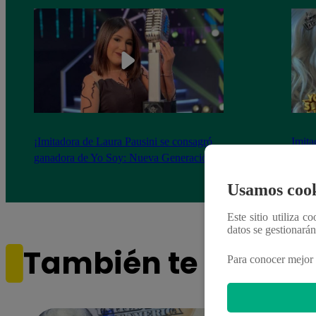
¡Imitadora de Laura Pausini se consagró
Imita
ganadora de Yo Soy: Nueva Generación!
“Beau
Usamos cook
Este sitio utiliza c
datos se gestionará
También te puede i
Para conocer mejor 