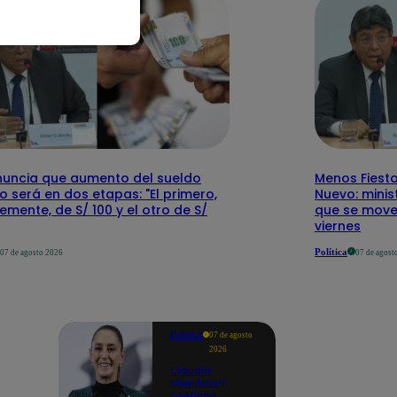
nuncia que aumento del sueldo
Menos Fiesta
 será en dos etapas: "El primero,
Nuevo: mini
emente, de S/ 100 y el otro de S/
que se mover
viernes
Política
07 de agosto 2026
07 de agost
Política
07 de agosto
2026
Claudia
Sheinbaum
confirma