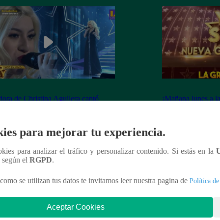
dora de Christina Aguilera cantó
¡Mañana lunes a l
tiful” en su concierto final
a la ganadora de 
Generación!
ies para mejorar tu experiencia.
ookies para analizar el tráfico y personalizar contenido. Si estás en la
n según el
RGPD
.
nteresar
como se utilizan tus datos te invitamos leer nuestra pagina de
Política de
Aceptar Cookies