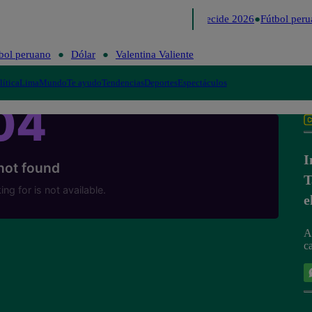
Lo último
Me Caigo de Risa
Perú Decide 2026
Fútbol peru
bol peruano
Dólar
Valentina Valiente
lítica
Lima
Mundo
Te ayudo
Tendencias
Deportes
Espectáculos
I
T
e
A
c