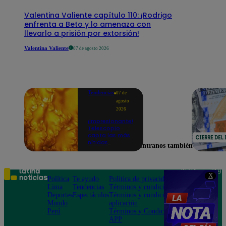
Valentina Valiente capítulo 110: ¡Rodrigo
enfrenta a Beto y lo amenaza con
llevarlo a prisión por extorsión!
Valentina Valiente
07 de agosto 2026
Tendencias
07 de
agosto
2026
¡Impresionante!
Telescopio
capta las más
nítidas
Encuéntranos también en
imágenes de lo
que ocurre en
la superficie
del Sol
Teléfono: 219
X
Política
Te ayudo
Política de privacidad
1000
Lima
Tendencias
Términos y condiciones
Av. San
Deportes
Espectáculos
Términos y condiciones
Felipe 968
Mundo
aplicación
Jesús María
Perú
Términos y Condiciones
APP