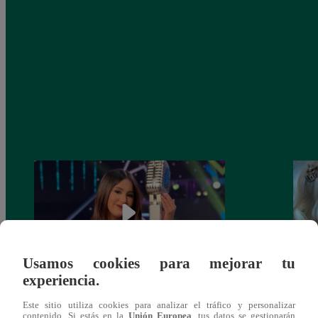
Usamos cookies para mejorar tu
experiencia.
¡Imitadora de Laura Pausini se consagró
Imita
Este sitio utiliza cookies para analizar el tráfico y personalizar
ganadora de Yo Soy: Nueva Generación!
“Beau
contenido. Si estás en la
Unión Europea
, tus datos se gestionarán