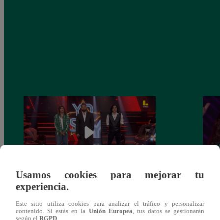
Usamos cookies para mejorar tu
experiencia.
Yo Soy GRANDES BATALLAS: ¡El
Yo 
Pájaro Gómez venció a Miguel Mateos y
rock 
Este sitio utiliza cookies para analizar el tráfico y personalizar
mantuvo su silla de consagrado!
Migu
contenido. Si estás en la
Unión Europea
, tus datos se gestionarán
según el
RGPD
.