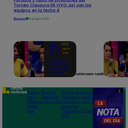
Torneo Clausura EN VIVO: así van los
equipos en la fecha 4
Deportes
06 de agosto 2026
ME
06 de
CAIGO
agosto
DE
RISA
2026
Me Caigo
De Risa: El
inesperado
chiste de
Encuéntranos también en
tres actos
de Manuel
Gold que
hizo
Teléfono: 219
X
explotar a
Política
Te ayudo
Política de privacidad
1000
todo el set
Lima
Tendencias
Términos y condiciones
Av. San
Deportes
Espectáculos
Términos y condiciones
Felipe 968
Mundo
aplicación
Jesús María
Perú
Términos y Condiciones
APP