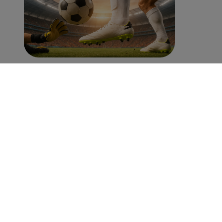
Partidos de hoy, sábado 8 de agosto:
programación para ver fútbol EN VIVO
Deportes
08 de agosto 2026
Perú
07 de
agosto
2026
Giro en caso
de
empresario
secuestrado
y asesinado:
Habría sido
un ajuste de