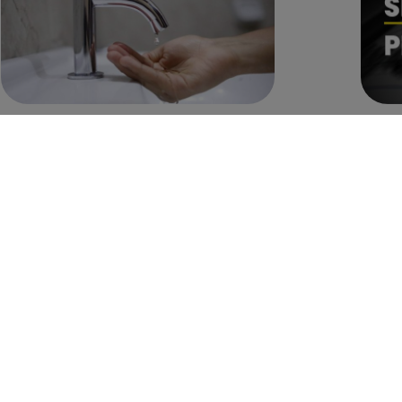
Corte de agua hoy, 8 de agosto: horarios
Temblo
y distritos afectados sin el servicio de
horari
Sedapal
según
Te ayudo
Te ayudo
08 de agosto 2026
Perú
Política
07 de
07 de
agosto
agosto
2026
2026
Gobierno
Elecciones
anuncia
Municipales:
estado de
presentan
emergencia
proyecto de
en siete
ley para
regiones
impedir que
tras sismos
alcaldes