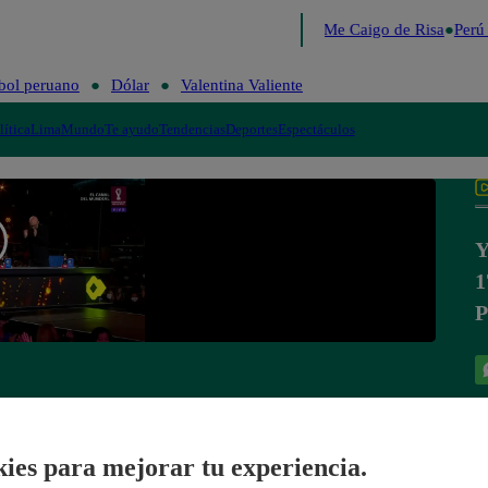
Lo último
Me Caigo de Risa
Perú D
bol peruano
Dólar
Valentina Valiente
lítica
Lima
Mundo
Te ayudo
Tendencias
Deportes
Espectáculos
Y
1
P
ies para mejorar tu experiencia.