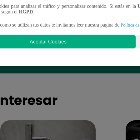
ookies para analizar el tráfico y personalizar contenido. Si estás en la
n según el
RGPD
.
como se utilizan tus datos te invitamos leer nuestra pagina de
Política de
Aceptar Cookies
Soy GRANDES BATALLAS: El
Yo Soy GRANDE
tomó el escenario con el reto de
salsa se impuso! G
el Mateos
la batalla
nteresar