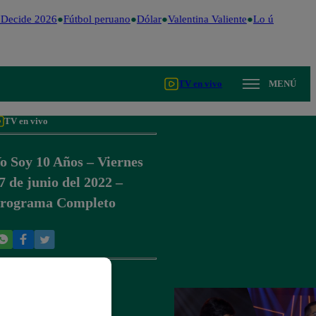
ecide 2026
Fútbol peruano
Dólar
Valentina Valiente
Lo último
Me C
TV en vivo
MENÚ
TV en vivo
o Soy 10 Años – Viernes
7 de junio del 2022 –
rograma Completo