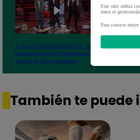
Este sitio utiliza c
datos se gestionará
Para conocer mejor 
Yo Soy GRANDES BATALLAS: ¡El
Yo 
Pájaro Gómez venció a Miguel Mateos y
rock 
mantuvo su silla de consagrado!
Migu
También te puede i