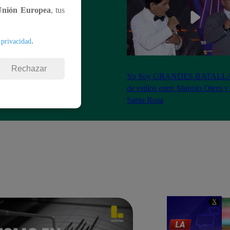
Unión Europea
, tus
.
 privacidad
Rechazar
S BATALLAS: ¡La
Yo Soy GRANDES BATALLAS:
ilberto Santa Rosa ganó
de estilos entre Manolo Otero y
Santa Rosa
X