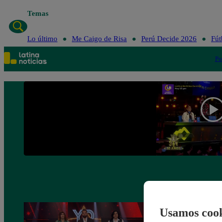
Temas
Lo último
Me Caigo de Risa
Perú Decide 2026
Fút
Po
Usamos cook