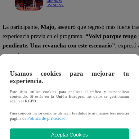
GRANDES
BATALLAS:
¡Marcelo
Motta se
mantuvo
firme en la
La participante,
Majo,
aseguró que regresó más fuerte tra
competencia!
experiencia previa en el programa.
“Volví porque tengo
pendiente. Una revancha con este escenario”
, expresó 
presentación.
Además, dejó clara su intención de representar a una nue
Usamos cookies para mejorar tu
de artistas.
“Soy la voz de una generación diferente. U
experiencia.
ser escuchada y que no le tiene miedo a nada”
, comen
Este sitio utiliza cookies para analizar el tráfico y personalizar
contenido. Si estás en la
Unión Europea
, tus datos se gestionarán
según el
RGPD
.
Aunque confesó que la decisión le dolía,
Billie Eilish
elig
Mon Laferte.
“Con todo el dolor de mi corazón, porq
Para conocer mejor como se utilizan tus datos te invitamos leer nuestra
Política de privacidad
pagina de
.
madrina”
, dijo antes de iniciar el duelo.
Aceptar Cookies
Para esta nueva batalla, interpretó
“What Was I Made F