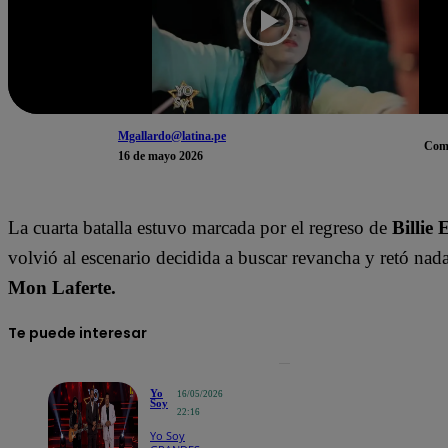
Mgallardo@latina.pe
Com
16 de mayo 2026
La cuarta batalla estuvo marcada por el regreso de
Billie 
volvió al escenario decidida a buscar revancha y retó na
Mon Laferte.
Te puede interesar
Yo
16/05/2026
Soy
22:16
Yo Soy