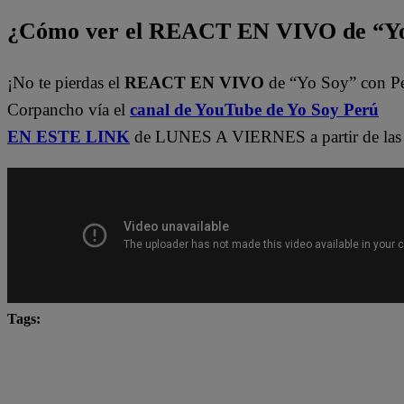
¿Cómo ver el REACT EN VIVO de “Yo
¡No te pierdas el
REACT EN VIVO
de “Yo Soy” con P
Corpancho vía el
canal de YouTube de Yo Soy Perú
EN ESTE LINK
de LUNES A VIERNES a partir de las 
Tags:
Carlos Alcántara
Diana Sánchez
Franco Cabre
Jely Reátegui
Ricardo Morán
Yo Soy
yo s
Yo Soy Latina
Yo Soy Perú