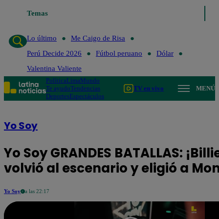
último
Me Caigo de Risa
Temas
Perú Decide 2026
Fútbol peruano
Dólar
Va
Lo último
Me Caigo de Risa
Perú Decide 2026
Fútbol peruano
Dólar
Valentina Valiente
Política
Lima
Mundo
Te ayudo
Tendencias
TV en vivo
MENÚ
Deportes
Espectáculos
Yo Soy
Yo Soy GRANDES BATALLAS: ¡Billie 
volvió al escenario y eligió a Mon
Yo Soy
a las 22:17