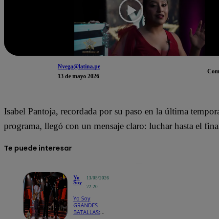
Nvega@latina.pe
Com
13 de mayo 2026
Isabel Pantoja, recordada por su paso en la última tempor
programa, llegó con un mensaje claro: luchar hasta el final
Te puede interesar
Yo
13/05/2026
Soy
22:20
Yo Soy
GRANDES
BATALLAS:
¡Marcello