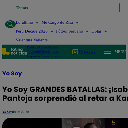
Temas
Lo último
Me Caigo de Risa
Perú Decide 2026
Lo último
Me Caigo de Risa
Perú Decide 2026
Fútbol peruano
Dólar
Valentina Valiente
Política
Lima
Mundo
Te ayudo
Tendencias
TV en vivo
MENÚ
Deportes
Espectáculos
Yo Soy
Yo Soy GRANDES BATALLAS: ¡Isab
Pantoja sorprendió al retar a Ka
Yo Soy
a las 22:20