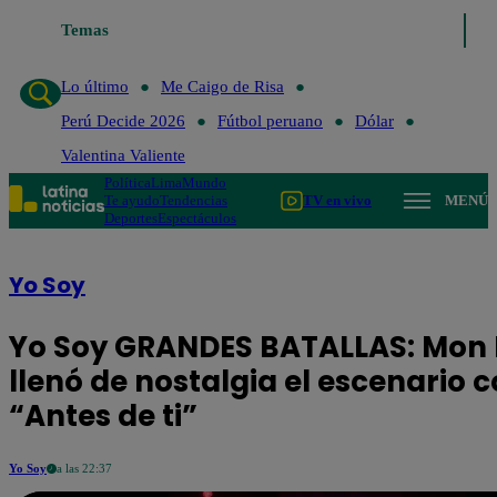
Temas
Lo último
Me Caigo de Risa
Lo último
Me Caigo de Risa
Perú Decide 2026
Fútbol peruano
Dólar
Valentina Valiente
Política
Lima
Mundo
Te ayudo
Tendencias
TV en vivo
MENÚ
Deportes
Espectáculos
Yo Soy
Yo Soy GRANDES BATALLAS: Mon 
llenó de nostalgia el escenario 
“Antes de ti”
Yo Soy
a las 22:37