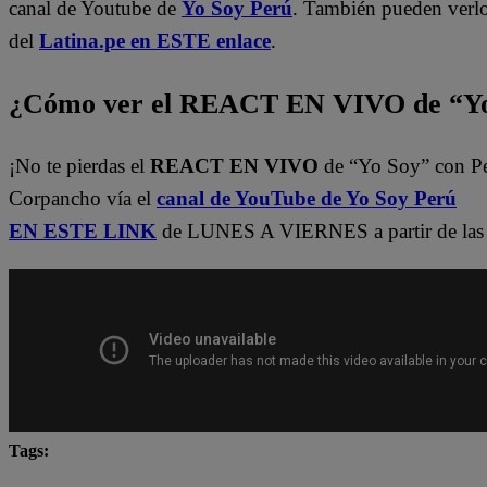
canal de Youtube de
Yo Soy Perú
. También pueden verl
del
Latina.pe en ESTE enlace
.
¿Cómo ver el REACT EN VIVO de “Yo
¡No te pierdas el
REACT EN VIVO
de “Yo Soy” con P
Corpancho vía el
canal de YouTube de Yo Soy Perú
EN ESTE LINK
de LUNES A VIERNES a partir de las 
Tags:
Carlos Alcántara
Diana Sánchez
Franco Cabre