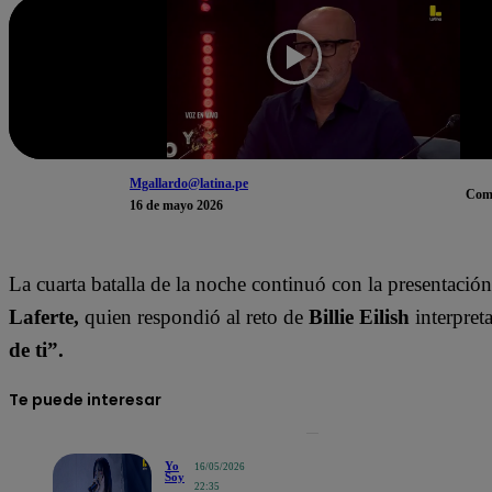
Mgallardo@latina.pe
Com
16 de mayo 2026
La cuarta batalla de la noche continuó con la presentació
Laferte,
quien respondió al reto de
Billie Eilish
interpre
de ti”.
Te puede interesar
Yo
16/05/2026
Soy
22:35