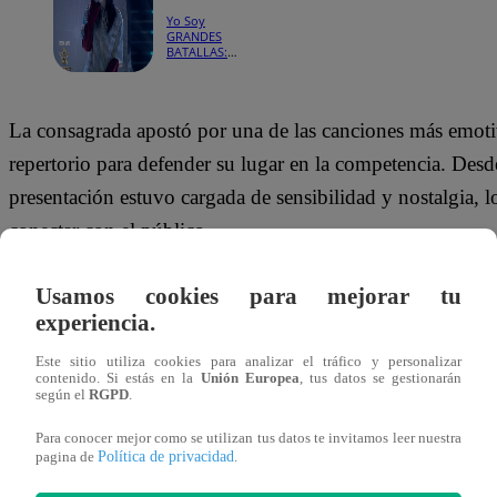
Yo Soy
GRANDES
BATALLAS:
¡Billie Eilish
volvió al
escenario y
eligió a Mon
La consagrada apostó por una de las canciones más emoti
Laferte!
repertorio para defender su lugar en la competencia. Desde 
presentación estuvo cargada de sensibilidad y nostalgia, 
conectar con el público.
“Antes de ti, yo no conocía del amor, estaba sola y tri
Usamos cookies para mejorar tu
canción”
, interpretó la participante durante uno de los
experiencia.
destacados del show.
Este sitio utiliza cookies para analizar el tráfico y personalizar
contenido. Si estás en la
Unión Europea
, tus datos se gestionarán
según el
RGPD
.
Además, el tema permitió mostrar el lado más melancólic
del personaje, en una puesta en escena que estuvo marcad
Para conocer mejor como se utilizan tus datos te invitamos leer nuestra
Política de privacidad
pagina de
.
emoción.
“Valió la pena todo, todo al conocerte”
, cant