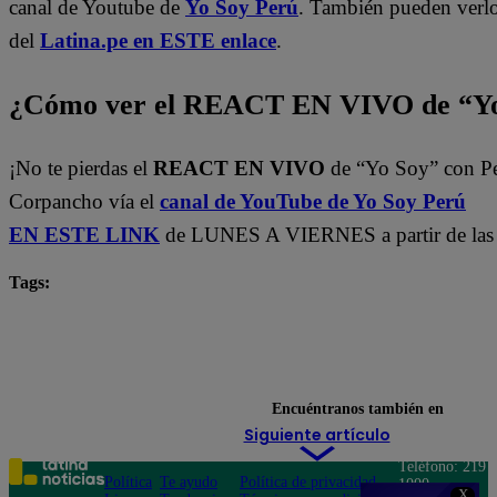
canal de Youtube de
Yo Soy Perú
. También pueden verl
del
Latina.pe en ESTE enlace
.
¿Cómo ver el REACT EN VIVO de “Yo
¡No te pierdas el
REACT EN VIVO
de “Yo Soy” con P
Corpancho vía el
canal de YouTube de Yo Soy Perú
EN ESTE LINK
de LUNES A VIERNES a partir de las 
Tags:
Carlos Alcántara
Diana Sánchez
Franco Cabre
Jely Reátegui
Mauri Stern
Ricardo Morán
yo soy castings
Yo Soy Latina
Yo Soy Perú
Encuéntranos también en
Siguiente artículo
Teléfono: 219
Política
Te ayudo
Política de privacidad
1000
X