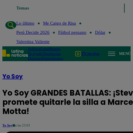
Temas
Lo último
Me Caigo de Risa
Perú Deci
Lo último
Me Caigo de Risa
Perú Decide 2026
Fútbol peruano
Dólar
Valentina Valiente
Política
Lima
Mundo
Te ayudo
Tendencias
TV en vivo
MENÚ
Deportes
Espectáculos
Yo Soy
Yo Soy GRANDES BATALLAS: ¡Stev
promete quitarle la silla a Marce
Motta!
Yo Soy
a las 23:03