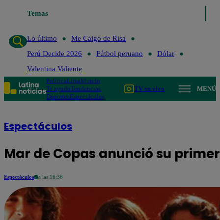
Temas
Lo último
Me Caigo de
Lo último
Me Caigo de Risa
Perú Decide 2026
Fútbol peruano
Dólar
Valentina Valiente
Política
Lima
Mundo
Te ayudo
Tendencias
TV en vivo
MENÚ
Deportes
Espectáculos
Espectáculos
Mar de Copas anunció su primer 
Espectáculos
a las 16:36